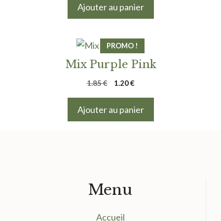
initial
actuel
Ajouter au panier
était :
est :
1.70 €.
1.20 €.
PROMO !
Mix Purple Pink
Le
Le
1.85
€
1.20
€
prix
prix
initial
actuel
Ajouter au panier
était :
est :
1.85 €.
1.20 €.
Menu
Accueil