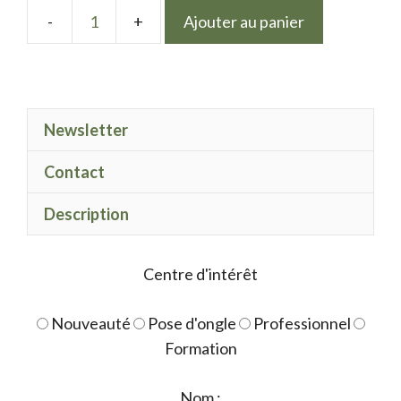
Ajouter au panier
quantité
de
Mix
Pastel
Newsletter
Blue
Contact
Description
Centre d'intérêt
Nouveauté
Pose d'ongle
Professionnel
Formation
Nom :