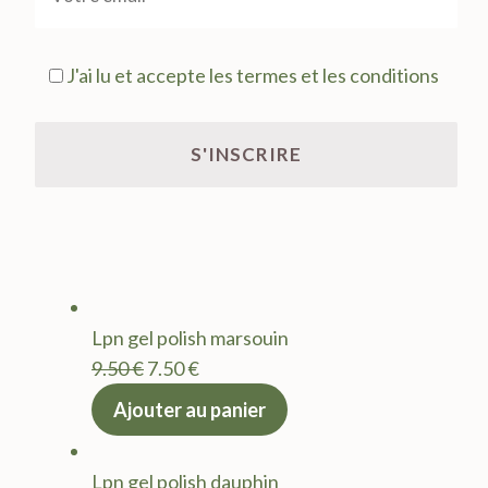
J'ai lu et accepte les termes et les conditions
Lpn gel polish marsouin
Le
Le
9.50
€
7.50
€
prix
prix
Ajouter au panier
initial
actuel
était :
est :
Lpn gel polish dauphin