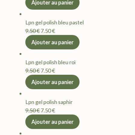
Ajouter au panier
initial
actuel
était :
est :
Lpn gel polish bleu pastel
9.50 €.
7.50 €.
Le
Le
9.50
€
7.50
€
prix
prix
Ajouter au panier
initial
actuel
était :
est :
Lpn gel polish bleu roi
9.50 €.
7.50 €.
Le
Le
9.50
€
7.50
€
prix
prix
Ajouter au panier
initial
actuel
était :
est :
Lpn gel polish saphir
9.50 €.
7.50 €.
Le
Le
9.50
€
7.50
€
prix
prix
Ajouter au panier
initial
actuel