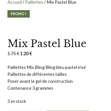
Accueil
/
Paillettes
/ Mix Pastel Blue
PROMO !
Mix Pastel Blue
Le
Le
1.75
€
1.20
€
prix
prix
Paillettes Mix Bling Bling bleu pastel irisé
initial
actuel
Paillettes de différentes tailles
était :
est :
Poser avant le gel de construction
1.75 €.
1.20 €.
Contenance 3 grammes
3 en stock