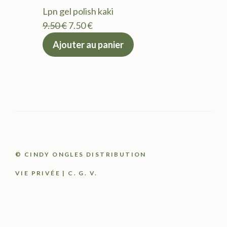
était :
est :
Lpn gel polish kaki
9.50 €.
7.50 €.
Le
Le
9.50
€
7.50
€
prix
prix
Ajouter au panier
initial
actuel
était :
est :
9.50 €.
7.50 €.
© CINDY ONGLES DISTRIBUTION
VIE PRIVÉE
|
C. G. V.