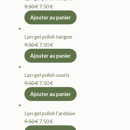
9.50 €.
7.50 €.
Le
Le
9.50
€
7.50
€
prix
prix
Ajouter au panier
initial
actuel
était :
est :
Lpn gel polish tangue
9.50 €.
7.50 €.
Le
Le
9.50
€
7.50
€
prix
prix
Ajouter au panier
initial
actuel
était :
est :
Lpn gel polish souris
9.50 €.
7.50 €.
Le
Le
9.50
€
7.50
€
prix
prix
Ajouter au panier
initial
actuel
était :
est :
Lpn gel polish l’ardoise
9.50 €.
7.50 €.
Le
Le
9.50
€
7.50
€
prix
prix