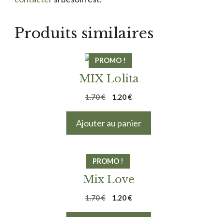
Produits similaires
PROMO !
MIX Lolita
Le
Le
1.70
€
1.20
€
prix
prix
initial
actuel
Ajouter au panier
était :
est :
1.70 €.
1.20 €.
PROMO !
Mix Love
Le
Le
1.70
€
1.20
€
prix
prix