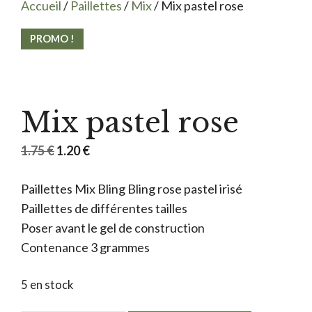
Accueil
/
Paillettes
/
Mix
/ Mix pastel rose
PROMO !
Mix pastel rose
Le
Le
1.75
€
1.20
€
prix
prix
Paillettes Mix Bling Bling rose pastel irisé
initial
actuel
Paillettes de différentes tailles
était :
est :
Poser avant le gel de construction
1.75 €.
1.20 €.
Contenance 3 grammes
5 en stock