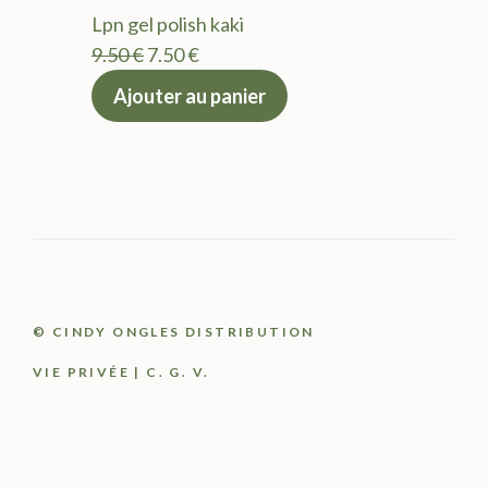
était :
est :
Lpn gel polish kaki
9.50 €.
7.50 €.
Le
Le
9.50
€
7.50
€
prix
prix
Ajouter au panier
initial
actuel
était :
est :
9.50 €.
7.50 €.
© CINDY ONGLES DISTRIBUTION
VIE PRIVÉE
|
C. G. V.