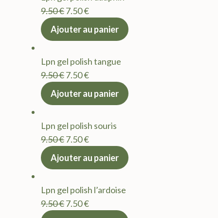
9.50 €.
7.50 €.
Le
Le
9.50
€
7.50
€
prix
prix
Ajouter au panier
initial
actuel
était :
est :
Lpn gel polish tangue
9.50 €.
7.50 €.
Le
Le
9.50
€
7.50
€
prix
prix
Ajouter au panier
initial
actuel
était :
est :
Lpn gel polish souris
9.50 €.
7.50 €.
Le
Le
9.50
€
7.50
€
prix
prix
Ajouter au panier
initial
actuel
était :
est :
Lpn gel polish l’ardoise
9.50 €.
7.50 €.
Le
Le
9.50
€
7.50
€
prix
prix