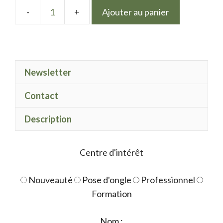
Ajouter au panier
quantité
de
Mix
pastel
Newsletter
rose
Contact
Description
Centre d'intérêt
Nouveauté
Pose d'ongle
Professionnel
Formation
Nom :