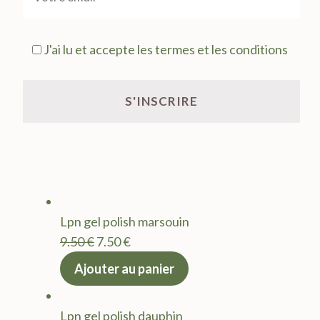
J'ai lu et accepte les termes et les conditions
Lpn gel polish marsouin
Le
Le
9.50
€
7.50
€
prix
prix
Ajouter au panier
initial
actuel
était :
est :
Lpn gel polish dauphin