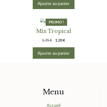
initial
actuel
Ajouter au panier
était :
est :
1.85 €.
1.20 €.
PROMO !
Mix Tropical
Le
Le
1.75
€
1.20
€
prix
prix
initial
actuel
Ajouter au panier
était :
est :
1.75 €.
1.20 €.
Menu
Accueil