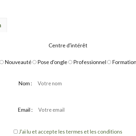
de
Mix
strass
n
crystal
AB
Centre d'intérêt
Nouveauté
Pose d'ongle
Professionnel
Formatio
Nom :
Email :
J'ai lu et accepte les termes et les conditions