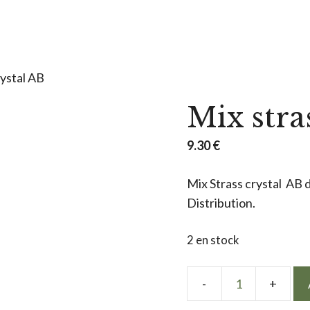
rystal AB
Mix stra
9.30
€
Mix Strass crystal AB d
Distribution.
2 en stock
quantité