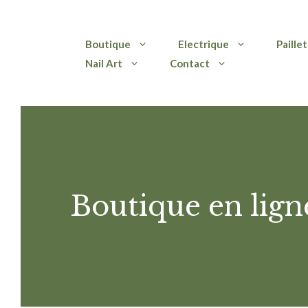
Aller
Boutique
Electrique
Paille
au
Nail Art
Contact
contenu
Boutique en lign