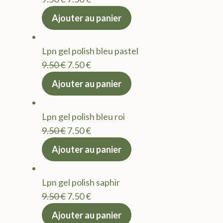
prix
prix
Ajouter au panier
initial
actuel
était :
est :
Lpn gel polish bleu pastel
9.50 €.
7.50 €.
Le
Le
9.50
€
7.50
€
prix
prix
Ajouter au panier
initial
actuel
était :
est :
Lpn gel polish bleu roi
9.50 €.
7.50 €.
Le
Le
9.50
€
7.50
€
prix
prix
Ajouter au panier
initial
actuel
était :
est :
Lpn gel polish saphir
9.50 €.
7.50 €.
Le
Le
9.50
€
7.50
€
prix
prix
Ajouter au panier