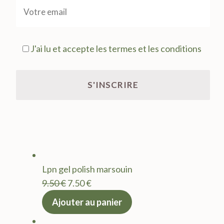
J'ai lu et accepte les termes et les conditions
Lpn gel polish marsouin
Le
Le
9.50
€
7.50
€
prix
prix
Ajouter au panier
initial
actuel