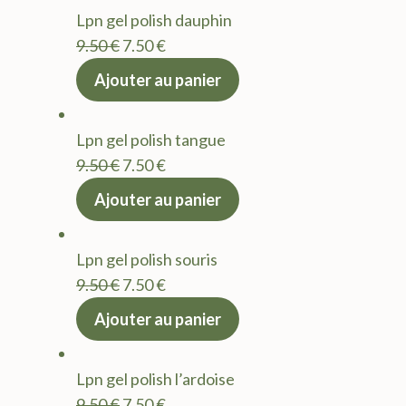
était :
est :
Lpn gel polish dauphin
9.50 €.
7.50 €.
Le
Le
9.50
€
7.50
€
prix
prix
Ajouter au panier
initial
actuel
était :
est :
Lpn gel polish tangue
9.50 €.
7.50 €.
Le
Le
9.50
€
7.50
€
prix
prix
Ajouter au panier
initial
actuel
était :
est :
Lpn gel polish souris
9.50 €.
7.50 €.
Le
Le
9.50
€
7.50
€
prix
prix
Ajouter au panier
initial
actuel
était :
est :
Lpn gel polish l’ardoise
9.50 €.
7.50 €.
Le
Le
9.50
€
7.50
€