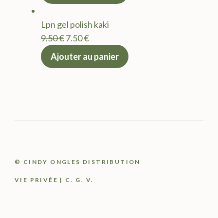
initial
actuel
était :
est :
Lpn gel polish kaki
9.50 €.
7.50 €.
Le
Le
9.50
€
7.50
€
prix
prix
Ajouter au panier
initial
actuel
était :
est :
9.50 €.
7.50 €.
© CINDY ONGLES DISTRIBUTION
VIE PRIVÉE
|
C. G. V.