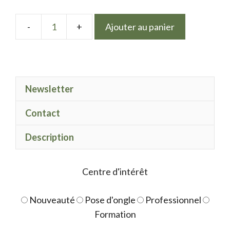
Ajouter au panier
quantité
de
Mix
Tutti
Newsletter
Frutti
Contact
Description
Centre d'intérêt
Nouveauté
Pose d'ongle
Professionnel
Formation