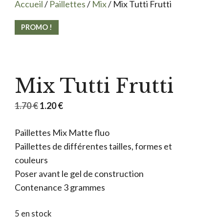
Accueil
/
Paillettes
/
Mix
/ Mix Tutti Frutti
PROMO !
Mix Tutti Frutti
Le
Le
1.70
€
1.20
€
prix
prix
Paillettes Mix Matte fluo
initial
actuel
Paillettes de différentes tailles, formes et
était :
est :
couleurs
1.70 €.
1.20 €.
Poser avant le gel de construction
Contenance 3 grammes
5 en stock