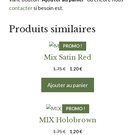
contacter
si besoin est.
Produits similaires
PROMO !
Mix Satin Red
Le
Le
1.75
€
1.20
€
prix
prix
initial
actuel
Ajouter au panier
était :
est :
1.75 €.
1.20 €.
PROMO !
MIX Holobrown
Le
Le
1.75
€
1.20
€