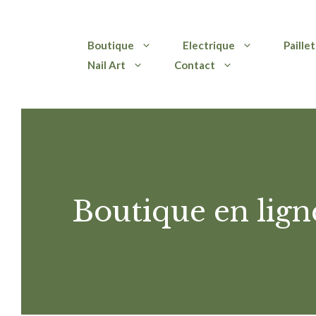
Aller
Boutique
Electrique
Paille
au
Nail Art
Contact
contenu
Boutique en lign