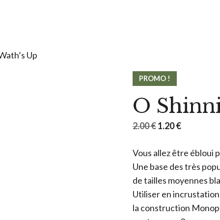
 Wath’s Up
PROMO !
O Shinn
Le
Le
2.00
€
1.20
€
prix
prix
Vous allez être ébloui p
initial
actuel
Une base des très popu
était :
est :
de tailles moyennes bla
2.00 €.
1.20 €.
Utiliser en incrustation
la construction Monop