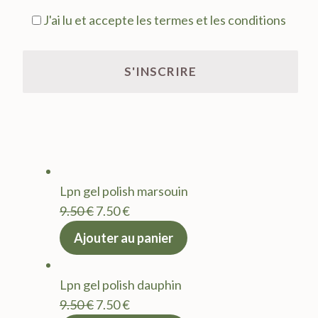
J'ai lu et accepte les termes et les conditions
Lpn gel polish marsouin
Le
Le
9.50
€
7.50
€
prix
prix
Ajouter au panier
initial
actuel
était :
est :
Lpn gel polish dauphin
9.50 €.
7.50 €.
Le
Le
9.50
€
7.50
€