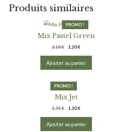
Produits similaires
PROMO !
Mix Pastel Green
Le
Le
2.10
€
1.20
€
prix
prix
initial
actuel
Ajouter au panier
était :
est :
2.10 €.
1.20 €.
PROMO !
Mix Jet
Le
Le
1.75
€
1.20
€
prix
prix
initial
actuel
Ajouter au panier
était :
est :