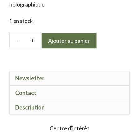
holographique
1 en stock
Ajouter au panier
quantité
de
Paillettes
Holofine
Newsletter
11
Contact
Description
Centre d'intérêt