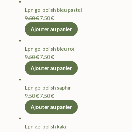
était :
est :
Lpn gel polish bleu pastel
9.50 €.
7.50 €.
Le
Le
9.50
€
7.50
€
prix
prix
Ajouter au panier
initial
actuel
était :
est :
Lpn gel polish bleu roi
9.50 €.
7.50 €.
Le
Le
9.50
€
7.50
€
prix
prix
Ajouter au panier
initial
actuel
était :
est :
Lpn gel polish saphir
9.50 €.
7.50 €.
Le
Le
9.50
€
7.50
€
prix
prix
Ajouter au panier
initial
actuel
était :
est :
Lpn gel polish kaki
9.50 €.
7.50 €.