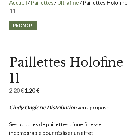
Accueil
/
Paillettes
/
Ultrafine
/ Paillettes Holofine
11
PROMO !
Paillettes Holofine
11
Le
Le
2.20
€
1.20
€
prix
prix
Cindy Onglerie Distribution
initial
actuel
vous propose
était :
est :
Ses poudres de paillettes d’une finesse
2.20 €.
1.20 €.
incomparable pour réaliser un effet