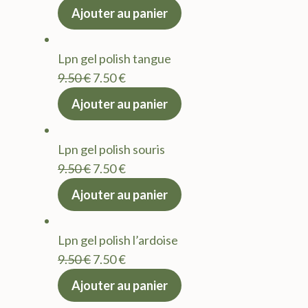
prix
prix
Ajouter au panier
initial
actuel
était :
est :
Lpn gel polish tangue
9.50 €.
7.50 €.
Le
Le
9.50
€
7.50
€
prix
prix
Ajouter au panier
initial
actuel
était :
est :
Lpn gel polish souris
9.50 €.
7.50 €.
Le
Le
9.50
€
7.50
€
prix
prix
Ajouter au panier
initial
actuel
était :
est :
Lpn gel polish l’ardoise
9.50 €.
7.50 €.
Le
Le
9.50
€
7.50
€
prix
prix
Ajouter au panier
initial
actuel