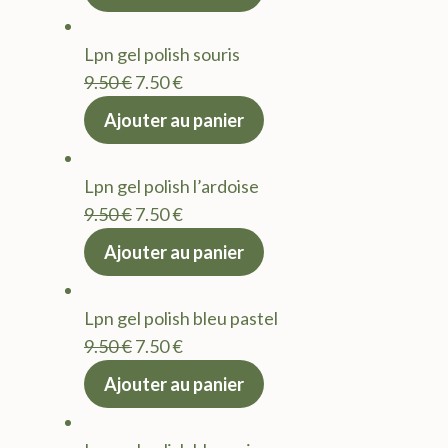
initial
actuel
était :
est :
Lpn gel polish souris
9.50 €.
7.50 €.
Le
Le
9.50
€
7.50
€
prix
prix
Ajouter au panier
initial
actuel
était :
est :
Lpn gel polish l’ardoise
9.50 €.
7.50 €.
Le
Le
9.50
€
7.50
€
prix
prix
Ajouter au panier
initial
actuel
était :
est :
Lpn gel polish bleu pastel
9.50 €.
7.50 €.
Le
Le
9.50
€
7.50
€
prix
prix
Ajouter au panier
initial
actuel
était :
est :