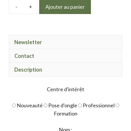
Ajouter au panier
quantité
de
Painting
Green
Newsletter
golf
Contact
Description
Centre d'intérêt
Nouveauté
Pose d'ongle
Professionnel
Formation
Nom :