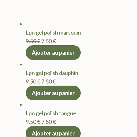
Lpn gel polish marsouin
Le
Le
9.50
€
7.50
€
prix
prix
Ajouter au panier
initial
actuel
était :
est :
Lpn gel polish dauphin
9.50 €.
7.50 €.
Le
Le
9.50
€
7.50
€
prix
prix
Ajouter au panier
initial
actuel
était :
est :
Lpn gel polish tangue
9.50 €.
7.50 €.
Le
Le
9.50
€
7.50
€
prix
prix
Ajouter au panier