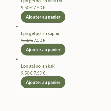
Lpn gel polish bleu roi
9.50 €.
7.50 €.
Le
Le
9.50
€
7.50
€
prix
prix
Ajouter au panier
initial
actuel
était :
est :
Lpn gel polish saphir
9.50 €.
7.50 €.
Le
Le
9.50
€
7.50
€
prix
prix
Ajouter au panier
initial
actuel
était :
est :
Lpn gel polish kaki
9.50 €.
7.50 €.
Le
Le
9.50
€
7.50
€
prix
prix
Ajouter au panier
initial
actuel
était :
est :
9.50 €.
7.50 €.