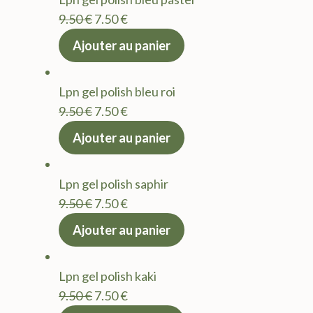
9.50 €.
7.50 €.
Le
Le
9.50
€
7.50
€
prix
prix
Ajouter au panier
initial
actuel
était :
est :
Lpn gel polish bleu roi
9.50 €.
7.50 €.
Le
Le
9.50
€
7.50
€
prix
prix
Ajouter au panier
initial
actuel
était :
est :
Lpn gel polish saphir
9.50 €.
7.50 €.
Le
Le
9.50
€
7.50
€
prix
prix
Ajouter au panier
initial
actuel
était :
est :
Lpn gel polish kaki
9.50 €.
7.50 €.
Le
Le
9.50
€
7.50
€