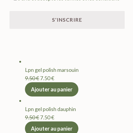
Lpn gel polish marsouin
Le
Le
9.50
€
7.50
€
prix
prix
Ajouter au panier
initial
actuel
était :
est :
Lpn gel polish dauphin
9.50 €.
7.50 €.
Le
Le
9.50
€
7.50
€
prix
prix
Ajouter au panier