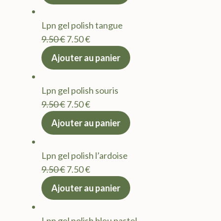
initial
actuel
était :
est :
Lpn gel polish tangue
9.50 €.
7.50 €.
Le
Le
9.50
€
7.50
€
prix
prix
Ajouter au panier
initial
actuel
était :
est :
Lpn gel polish souris
9.50 €.
7.50 €.
Le
Le
9.50
€
7.50
€
prix
prix
Ajouter au panier
initial
actuel
était :
est :
Lpn gel polish l’ardoise
9.50 €.
7.50 €.
Le
Le
9.50
€
7.50
€
prix
prix
Ajouter au panier
initial
actuel
était :
est :
Lpn gel polish bleu pastel