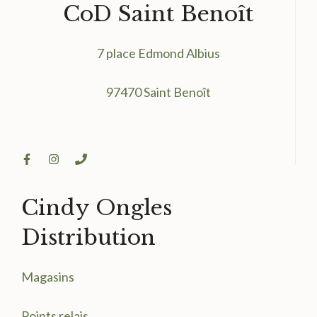
CoD Saint Benoît
7 place Edmond Albius
97470 Saint Benoît
Cindy Ongles
Distribution
Magasin
s
Points relais