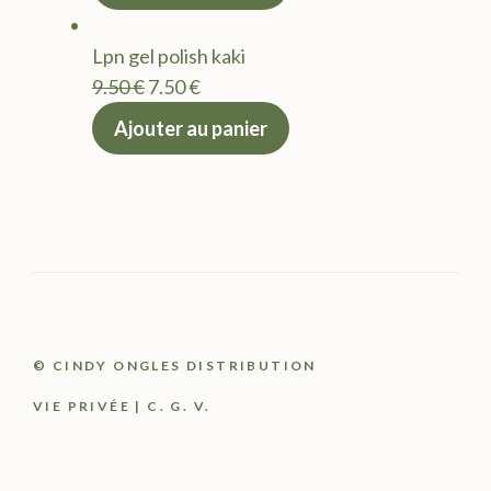
initial
actuel
était :
est :
Lpn gel polish kaki
9.50 €.
7.50 €.
Le
Le
9.50
€
7.50
€
prix
prix
Ajouter au panier
initial
actuel
était :
est :
9.50 €.
7.50 €.
© CINDY ONGLES DISTRIBUTION
VIE PRIVÉE
|
C. G. V.