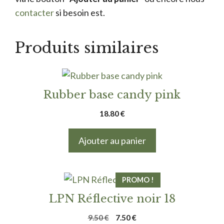
contacter
si besoin est.
Produits similaires
Rubber base candy pink
18.80
€
Ajouter au panier
PROMO !
LPN Réflective noir 18
Le
Le
9.50
€
7.50
€