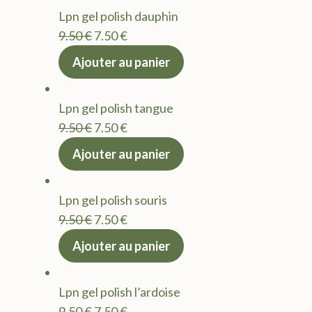
était :
est :
Lpn gel polish dauphin
9.50 €.
7.50 €.
Le
Le
9.50
€
7.50
€
prix
prix
Ajouter au panier
initial
actuel
était :
est :
Lpn gel polish tangue
9.50 €.
7.50 €.
Le
Le
9.50
€
7.50
€
prix
prix
Ajouter au panier
initial
actuel
était :
est :
Lpn gel polish souris
9.50 €.
7.50 €.
Le
Le
9.50
€
7.50
€
prix
prix
Ajouter au panier
initial
actuel
était :
est :
Lpn gel polish l’ardoise
9.50 €.
7.50 €.
Le
Le
9.50
€
7.50
€