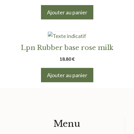
prix
prix
initial
actuel
Ajouter au panier
était :
est :
9.50 €.
7.50 €.
Lpn Rubber base rose milk
18.80
€
Ajouter au panier
Menu