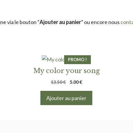
e via le bouton “
Ajouter au panier
” ou encore nous
cont
PROMO !
My color your song
Le
Le
13.50
€
5.00
€
prix
prix
initial
actuel
Ajouter au panier
était :
est :
13.50 €.
5.00 €.