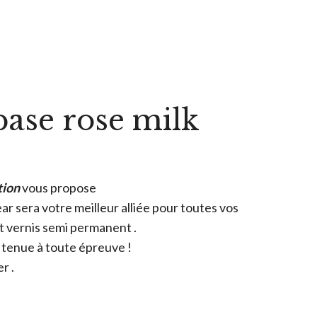
ase rose milk
tion
vous propose
r sera votre meilleur alliée pour toutes vos
et vernis semi permanent .
 tenue à toute épreuve !
r .