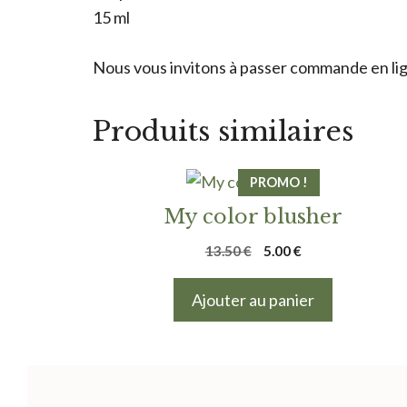
15 ml
Nous vous invitons à passer commande en lign
Produits similaires
PROMO !
My color blusher
Le
Le
13.50
€
5.00
€
prix
prix
initial
actuel
Ajouter au panier
était :
est :
13.50 €.
5.00 €.