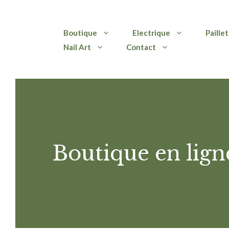
Aller
Boutique
Electrique
Paille
au
Nail Art
Contact
contenu
Boutique en lign