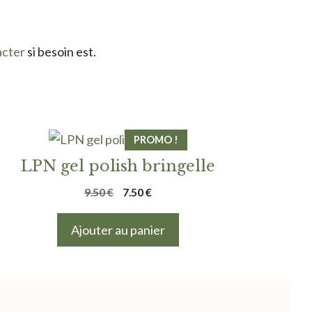
acter
si besoin est.
PROMO !
LPN gel polish bringelle
Le
Le
9.50
€
7.50
€
prix
prix
initial
actuel
Ajouter au panier
était :
est :
9.50 €.
7.50 €.