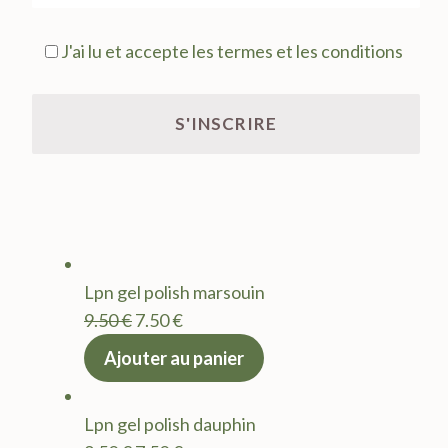
J'ai lu et accepte les termes et les conditions
Lpn gel polish marsouin
Le
Le
9.50
€
7.50
€
prix
prix
Ajouter au panier
initial
actuel
était :
est :
Lpn gel polish dauphin
9.50 €.
7.50 €.