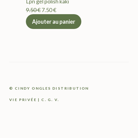
Lpn gel polish kaki
9.50 €.
7.50 €.
Le
Le
9.50
€
7.50
€
prix
prix
Ajouter au panier
initial
actuel
était :
est :
9.50 €.
7.50 €.
© CINDY ONGLES DISTRIBUTION
VIE PRIVÉE
|
C. G. V.