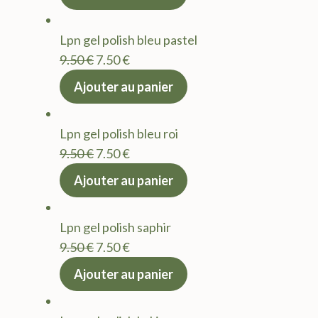
initial
actuel
était :
est :
Lpn gel polish bleu pastel
9.50 €.
7.50 €.
Le
Le
9.50
€
7.50
€
prix
prix
Ajouter au panier
initial
actuel
était :
est :
Lpn gel polish bleu roi
9.50 €.
7.50 €.
Le
Le
9.50
€
7.50
€
prix
prix
Ajouter au panier
initial
actuel
était :
est :
Lpn gel polish saphir
9.50 €.
7.50 €.
Le
Le
9.50
€
7.50
€
prix
prix
Ajouter au panier
initial
actuel
était :
est :