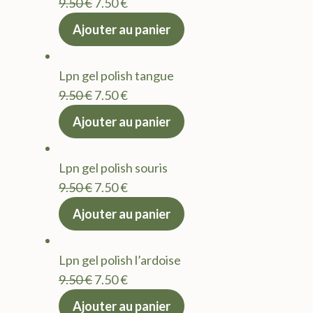
Le
Le
9.50
€
7.50
€
prix
prix
Ajouter au panier
initial
actuel
était :
est :
Lpn gel polish tangue
9.50 €.
7.50 €.
Le
Le
9.50
€
7.50
€
prix
prix
Ajouter au panier
initial
actuel
était :
est :
Lpn gel polish souris
9.50 €.
7.50 €.
Le
Le
9.50
€
7.50
€
prix
prix
Ajouter au panier
initial
actuel
était :
est :
Lpn gel polish l’ardoise
9.50 €.
7.50 €.
Le
Le
9.50
€
7.50
€
prix
prix
Ajouter au panier