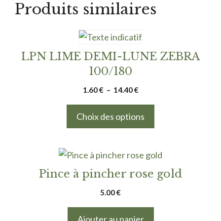
Produits similaires
Ce
produit
LPN LIME DEMI-LUNE ZEBRA
a
100/180
plusieurs
Plage
1.60
€
–
14.40
€
variations.
de
Les
prix :
Choix des options
options
1.60 €
peuvent
à
être
14.40 €
choisies
Pince à pincher rose gold
sur
la
5.00
€
page
du
Ajouter au panier