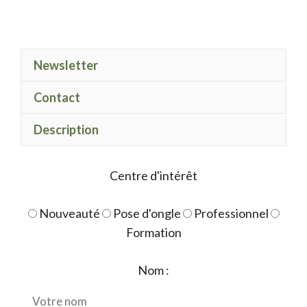
de
Séparateur
orteils
Newsletter
(la
paire)
Contact
Description
Centre d'intérêt
Nouveauté
Pose d'ongle
Professionnel
Formation
Nom :