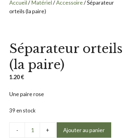
Accueil
/
Matériel
/
Accessoire
/ Séparateur
orteils (la paire)
Séparateur orteils
(la paire)
1.20
€
Une paire rose
39 en stock
Ajouter au panier
quantité