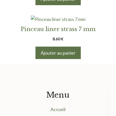
produit
Pinceau liner strass 7 mm
8.60
€
Ajouter au panier
Menu
Accueil