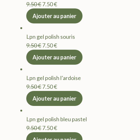
Le
Le
9.50
€
7.50
€
prix
prix
Ajouter au panier
initial
actuel
était :
est :
Lpn gel polish souris
9.50 €.
7.50 €.
Le
Le
9.50
€
7.50
€
prix
prix
Ajouter au panier
initial
actuel
était :
est :
Lpn gel polish l’ardoise
9.50 €.
7.50 €.
Le
Le
9.50
€
7.50
€
prix
prix
Ajouter au panier
initial
actuel
était :
est :
Lpn gel polish bleu pastel
9.50 €.
7.50 €.
Le
Le
9.50
€
7.50
€
prix
prix
Ajouter au panier