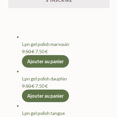
Lpn gel polish marsouin
Le
Le
9.50
€
7.50
€
prix
prix
Ajouter au panier
initial
actuel
était :
est :
Lpn gel polish dauphin
9.50 €.
7.50 €.
Le
Le
9.50
€
7.50
€
prix
prix
Ajouter au panier
initial
actuel
était :
est :
Lpn gel polish tangue
9.50 €.
7.50 €.