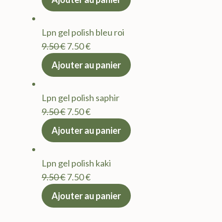
initial
actuel
était :
est :
Lpn gel polish bleu roi
9.50 €.
7.50 €.
Le
Le
9.50
€
7.50
€
prix
prix
Ajouter au panier
initial
actuel
était :
est :
Lpn gel polish saphir
9.50 €.
7.50 €.
Le
Le
9.50
€
7.50
€
prix
prix
Ajouter au panier
initial
actuel
était :
est :
Lpn gel polish kaki
9.50 €.
7.50 €.
Le
Le
9.50
€
7.50
€
prix
prix
Ajouter au panier
initial
actuel
était :
est :