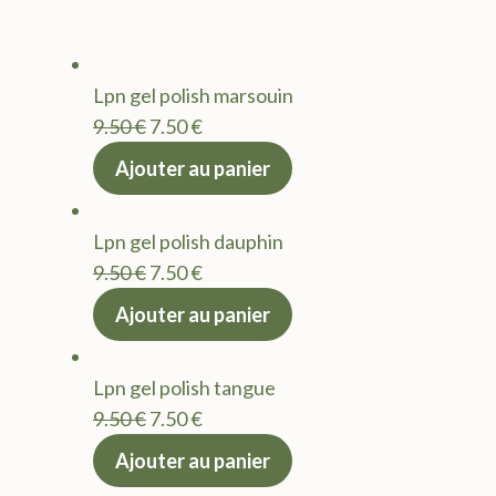
Lpn gel polish marsouin
Le
Le
9.50
€
7.50
€
prix
prix
Ajouter au panier
initial
actuel
était :
est :
Lpn gel polish dauphin
9.50 €.
7.50 €.
Le
Le
9.50
€
7.50
€
prix
prix
Ajouter au panier
initial
actuel
était :
est :
Lpn gel polish tangue
9.50 €.
7.50 €.
Le
Le
9.50
€
7.50
€
prix
prix
Ajouter au panier
initial
actuel