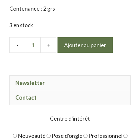
Contenance : 2 grs
3 en stock
Ajouter au panier
quantité
de
Shiny
flakes
Newsletter
4
Contact
Centre d'intérêt
Nouveauté
Pose d'ongle
Professionnel