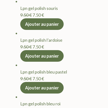
était :
est :
Lpn gel polish souris
9.50 €.
7.50 €.
Le
Le
9.50
€
7.50
€
prix
prix
Ajouter au panier
initial
actuel
était :
est :
Lpn gel polish l’ardoise
9.50 €.
7.50 €.
Le
Le
9.50
€
7.50
€
prix
prix
Ajouter au panier
initial
actuel
était :
est :
Lpn gel polish bleu pastel
9.50 €.
7.50 €.
Le
Le
9.50
€
7.50
€
prix
prix
Ajouter au panier
initial
actuel
était :
est :
Lpn gel polish bleu roi
9.50 €.
7.50 €.