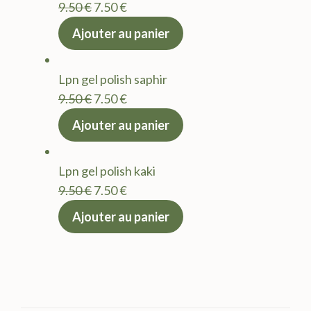
Le
Le
9.50
€
7.50
€
prix
prix
Ajouter au panier
initial
actuel
était :
est :
Lpn gel polish saphir
9.50 €.
7.50 €.
Le
Le
9.50
€
7.50
€
prix
prix
Ajouter au panier
initial
actuel
était :
est :
Lpn gel polish kaki
9.50 €.
7.50 €.
Le
Le
9.50
€
7.50
€
prix
prix
Ajouter au panier
initial
actuel
était :
est :
9.50 €.
7.50 €.