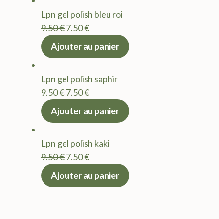
était :
est :
Lpn gel polish bleu roi
9.50 €.
7.50 €.
Le
Le
9.50
€
7.50
€
prix
prix
Ajouter au panier
initial
actuel
était :
est :
Lpn gel polish saphir
9.50 €.
7.50 €.
Le
Le
9.50
€
7.50
€
prix
prix
Ajouter au panier
initial
actuel
était :
est :
Lpn gel polish kaki
9.50 €.
7.50 €.
Le
Le
9.50
€
7.50
€
prix
prix
Ajouter au panier
initial
actuel
était :
est :
9.50 €.
7.50 €.