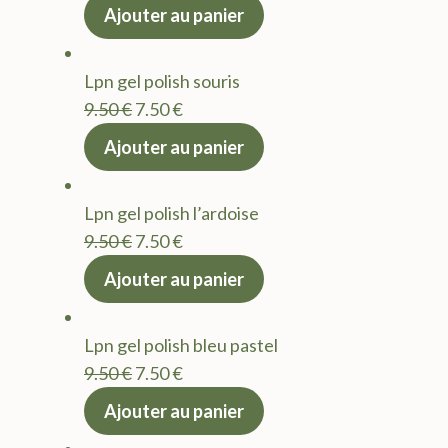
prix
prix
Ajouter au panier
initial
actuel
était :
est :
Lpn gel polish souris
9.50 €.
7.50 €.
Le
Le
9.50
€
7.50
€
prix
prix
Ajouter au panier
initial
actuel
était :
est :
Lpn gel polish l’ardoise
9.50 €.
7.50 €.
Le
Le
9.50
€
7.50
€
prix
prix
Ajouter au panier
initial
actuel
était :
est :
Lpn gel polish bleu pastel
9.50 €.
7.50 €.
Le
Le
9.50
€
7.50
€
prix
prix
Ajouter au panier
initial
actuel