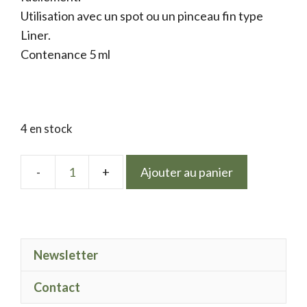
Utilisation avec un spot ou un pinceau fin type
Liner.
Contenance 5 ml
4 en stock
Ajouter au panier
quantité
de
Spider
gel
Newsletter
Neon
Framboise
Contact