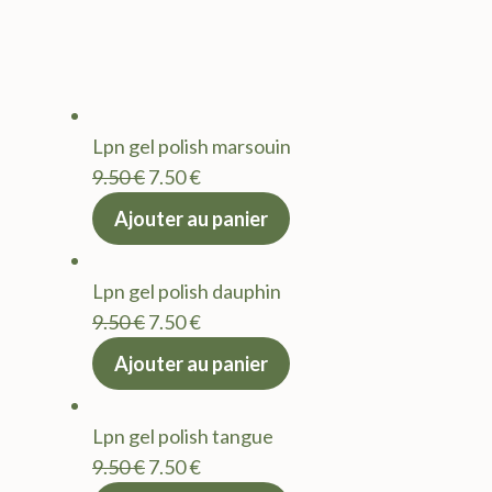
Lpn gel polish marsouin
Le
Le
9.50
€
7.50
€
prix
prix
Ajouter au panier
initial
actuel
était :
est :
Lpn gel polish dauphin
9.50 €.
7.50 €.
Le
Le
9.50
€
7.50
€
prix
prix
Ajouter au panier
initial
actuel
était :
est :
Lpn gel polish tangue
9.50 €.
7.50 €.
Le
Le
9.50
€
7.50
€