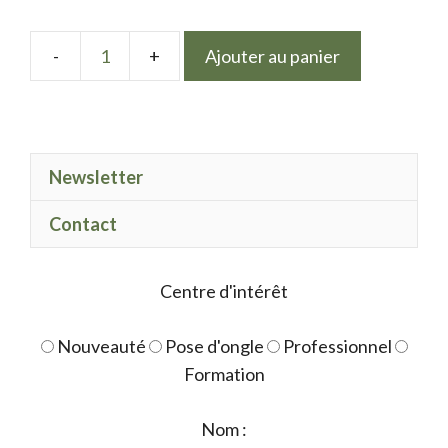
Ajouter au panier
quantité
de
Stickers
French
Newsletter
design
Contact
Centre d'intérêt
Nouveauté
Pose d'ongle
Professionnel
Formation
Nom :