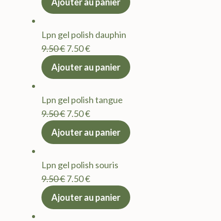
Ajouter au panier
initial
actuel
était :
est :
Lpn gel polish dauphin
9.50 €.
7.50 €.
Le
Le
9.50
€
7.50
€
prix
prix
Ajouter au panier
initial
actuel
était :
est :
Lpn gel polish tangue
9.50 €.
7.50 €.
Le
Le
9.50
€
7.50
€
prix
prix
Ajouter au panier
initial
actuel
était :
est :
Lpn gel polish souris
9.50 €.
7.50 €.
Le
Le
9.50
€
7.50
€
prix
prix
Ajouter au panier
initial
actuel
était :
est :