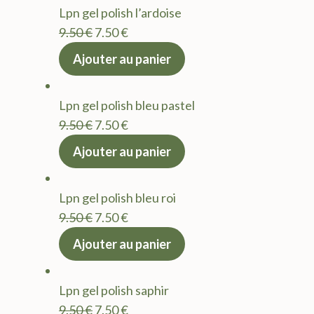
Lpn gel polish l’ardoise
9.50 €.
7.50 €.
Le
Le
9.50
€
7.50
€
prix
prix
Ajouter au panier
initial
actuel
était :
est :
Lpn gel polish bleu pastel
9.50 €.
7.50 €.
Le
Le
9.50
€
7.50
€
prix
prix
Ajouter au panier
initial
actuel
était :
est :
Lpn gel polish bleu roi
9.50 €.
7.50 €.
Le
Le
9.50
€
7.50
€
prix
prix
Ajouter au panier
initial
actuel
était :
est :
Lpn gel polish saphir
9.50 €.
7.50 €.
Le
Le
9.50
€
7.50
€