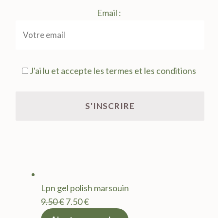
Email :
J'ai lu et accepte les termes et les conditions
Lpn gel polish marsouin
Le
Le
9.50
€
7.50
€
prix
prix