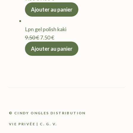
prix
prix
Ajouter au panier
initial
actuel
était :
est :
Lpn gel polish kaki
9.50 €.
7.50 €.
Le
Le
9.50
€
7.50
€
prix
prix
Ajouter au panier
initial
actuel
était :
est :
9.50 €.
7.50 €.
© CINDY ONGLES DISTRIBUTION
VIE PRIVÉE
|
C. G. V.