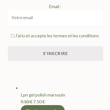
Email :
J'ai lu et accepte les termes et les conditions
Lpn gel polish marsouin
Le
Le
9.50
€
7.50
€
prix
prix