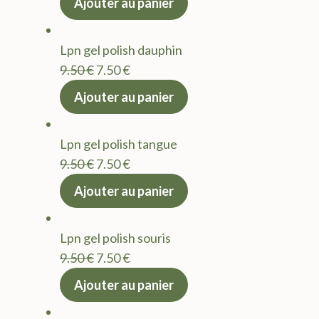
Ajouter au panier
initial
actuel
était :
est :
Lpn gel polish dauphin
9.50 €.
7.50 €.
Le
Le
9.50
€
7.50
€
prix
prix
Ajouter au panier
initial
actuel
était :
est :
Lpn gel polish tangue
9.50 €.
7.50 €.
Le
Le
9.50
€
7.50
€
prix
prix
Ajouter au panier
initial
actuel
était :
est :
Lpn gel polish souris
9.50 €.
7.50 €.
Le
Le
9.50
€
7.50
€
prix
prix
Ajouter au panier
initial
actuel
était :
est :