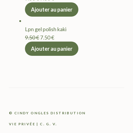
prix
prix
Ajouter au panier
initial
actuel
était :
est :
Lpn gel polish kaki
9.50 €.
7.50 €.
Le
Le
9.50
€
7.50
€
prix
prix
Ajouter au panier
initial
actuel
était :
est :
9.50 €.
7.50 €.
© CINDY ONGLES DISTRIBUTION
VIE PRIVÉE
|
C. G. V.