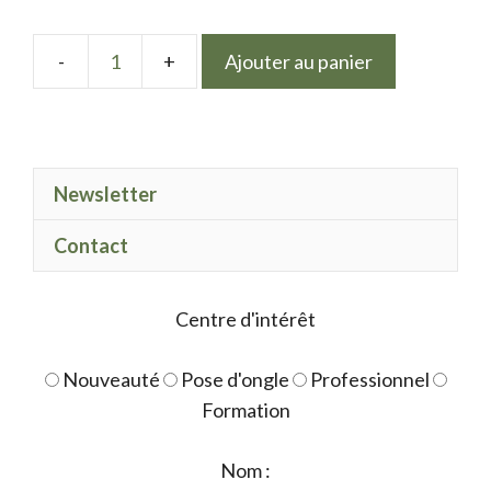
Ajouter au panier
quantité
de
stickers
Marbrer
Newsletter
or
et
Contact
vert
Centre d'intérêt
Nouveauté
Pose d'ongle
Professionnel
Formation
Nom :