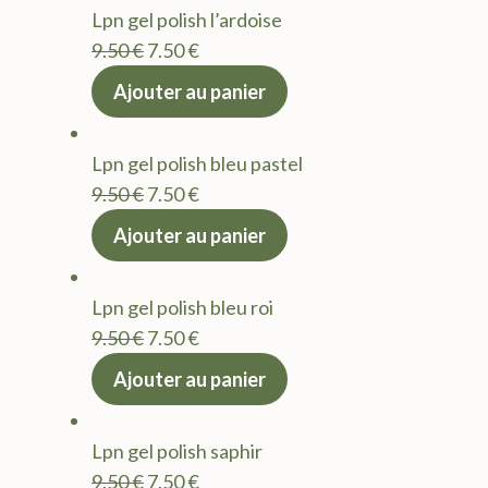
Lpn gel polish l’ardoise
9.50 €.
7.50 €.
Le
Le
9.50
€
7.50
€
prix
prix
Ajouter au panier
initial
actuel
était :
est :
Lpn gel polish bleu pastel
9.50 €.
7.50 €.
Le
Le
9.50
€
7.50
€
prix
prix
Ajouter au panier
initial
actuel
était :
est :
Lpn gel polish bleu roi
9.50 €.
7.50 €.
Le
Le
9.50
€
7.50
€
prix
prix
Ajouter au panier
initial
actuel
était :
est :
Lpn gel polish saphir
9.50 €.
7.50 €.
Le
Le
9.50
€
7.50
€