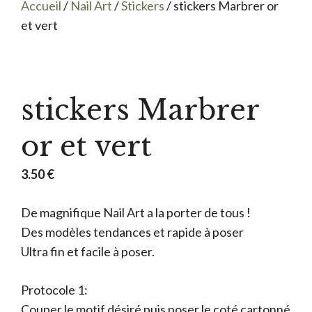
Accueil
/
Nail Art
/
Stickers
/ stickers Marbrer or
et vert
stickers Marbrer
or et vert
3.50
€
De magnifique Nail Art a la porter de tous !
Des modèles tendances et rapide à poser
Ultra fin et facile à poser.
Protocole 1:
Couper le motif désiré puis poser le coté cartonné