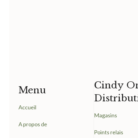
Cindy On
Menu
Distribut
Accueil
Magasin
s
A propos de
Points relais