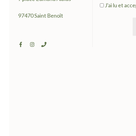
J'ai lu et acc
97470 Saint Benoît