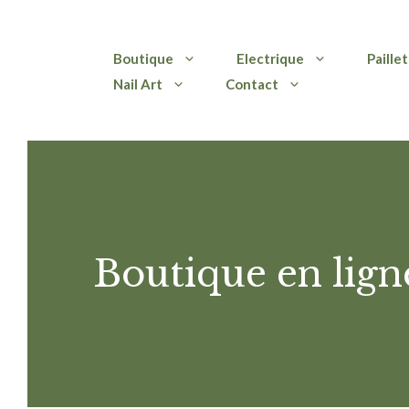
Aller
Boutique
Electrique
Paille
au
Nail Art
Contact
contenu
Boutique en lign