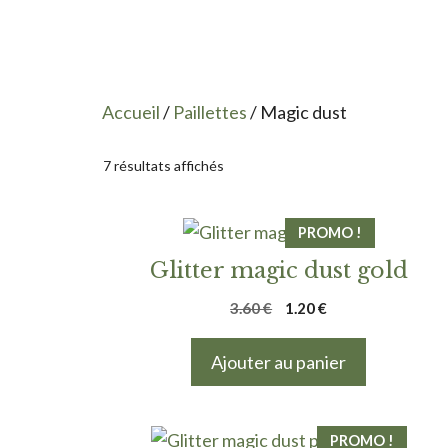
Accueil
/
Paillettes
/ Magic dust
7 résultats affichés
PROMO !
Glitter magic dust gold
Le
Le
3.60
€
1.20
€
prix
prix
initial
actuel
Ajouter au panier
était :
est :
3.60 €.
1.20 €.
PROMO !