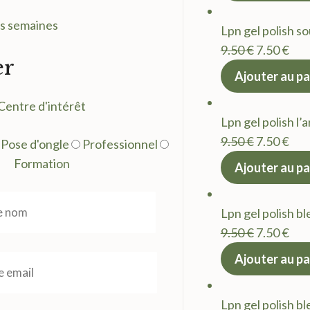
était :
est 
es semaines
Lpn gel polish so
9.50 €.
7.50
Le
Le
9.50
€
7.50
€
er
prix
prix
Ajouter au pa
initial
act
Centre d'intérêt
était :
est 
Lpn gel polish l’
9.50 €.
7.50
Le
Le
9.50
€
7.50
€
Pose d'ongle
Professionnel
prix
prix
Formation
Ajouter au pa
initial
act
était :
est 
Lpn gel polish bl
9.50 €.
7.50
Le
Le
9.50
€
7.50
€
prix
prix
Ajouter au pa
initial
act
était :
est 
Lpn gel polish bl
9.50 €.
7.50