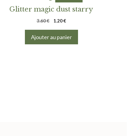
Glitter magic dust starry
Le
Le
3.60
€
1.20
€
prix
prix
initial
actuel
Ajouter au panier
était :
est :
3.60 €.
1.20 €.