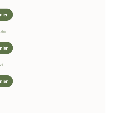
nier
uel
:
phir
 €.
nier
uel
:
ki
 €.
nier
uel
:
 €.