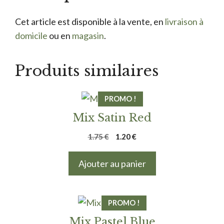
Cet article est disponible à la vente, en
livraison à
domicile
ou en
magasin
.
Produits similaires
PROMO !
Mix Satin Red
Le
Le
1.75
€
1.20
€
prix
prix
initial
actuel
Ajouter au panier
était :
est :
1.75 €.
1.20 €.
PROMO !
Mix Pastel Blue