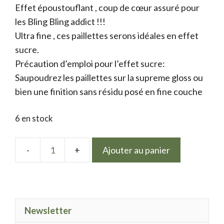
Effet époustouflant , coup de cœur assuré pour
les Bling Bling addict !!!
Ultra fine , ces paillettes serons idéales en effet
sucre.
Précaution d’emploi pour l’effet sucre:
Saupoudrez les paillettes sur la supreme gloss ou
bien une finition sans résidu posé en fine couche
6 en stock
Ajouter au panier
quantité
de
Glitter
magic
Newsletter
dust