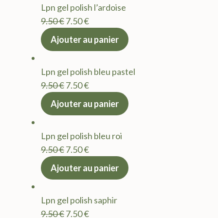
Lpn gel polish l’ardoise
9.50 €.
7.50 €.
Le
Le
9.50
€
7.50
€
prix
prix
Ajouter au panier
initial
actuel
était :
est :
Lpn gel polish bleu pastel
9.50 €.
7.50 €.
Le
Le
9.50
€
7.50
€
prix
prix
Ajouter au panier
initial
actuel
était :
est :
Lpn gel polish bleu roi
9.50 €.
7.50 €.
Le
Le
9.50
€
7.50
€
prix
prix
Ajouter au panier
initial
actuel
était :
est :
Lpn gel polish saphir
9.50 €.
7.50 €.
Le
Le
9.50
€
7.50
€