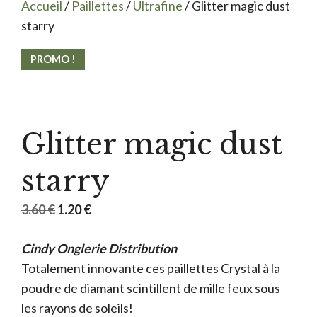
Accueil
/
Paillettes
/
Ultrafine
/ Glitter magic dust
starry
PROMO !
Glitter magic dust
starry
Le
Le
3.60
€
1.20
€
prix
prix
Cindy Onglerie Distribution
initial
actuel
Totalement innovante ces paillettes Crystal à la
était :
est :
poudre de diamant scintillent de mille feux sous
3.60 €.
1.20 €.
les rayons de soleils!