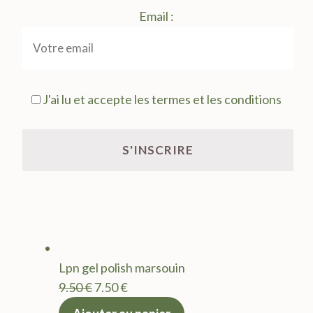
Email :
J'ai lu et accepte les termes et les conditions
Lpn gel polish marsouin
Le
Le
9.50
€
7.50
€
prix
prix