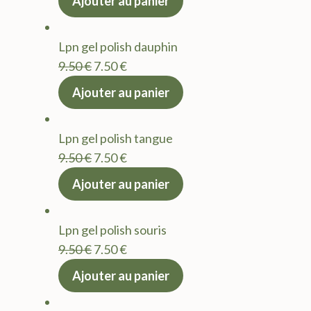
Ajouter au panier
initial
actuel
était :
est :
Lpn gel polish dauphin
9.50 €.
7.50 €.
Le
Le
9.50
€
7.50
€
prix
prix
Ajouter au panier
initial
actuel
était :
est :
Lpn gel polish tangue
9.50 €.
7.50 €.
Le
Le
9.50
€
7.50
€
prix
prix
Ajouter au panier
initial
actuel
était :
est :
Lpn gel polish souris
9.50 €.
7.50 €.
Le
Le
9.50
€
7.50
€
prix
prix
Ajouter au panier
initial
actuel
était :
est :