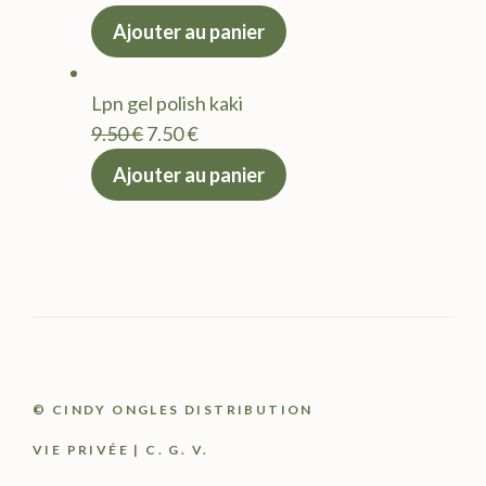
prix
prix
Ajouter au panier
initial
actuel
était :
est :
Lpn gel polish kaki
9.50 €.
7.50 €.
Le
Le
9.50
€
7.50
€
prix
prix
Ajouter au panier
initial
actuel
était :
est :
9.50 €.
7.50 €.
© CINDY ONGLES DISTRIBUTION
VIE PRIVÉE
|
C. G. V.