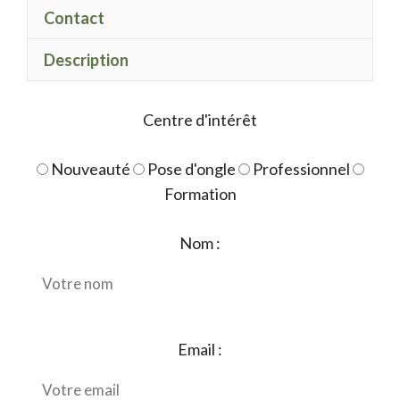
starry
Contact
Description
Centre d'intérêt
Nouveauté
Pose d'ongle
Professionnel
Formation
Nom :
Email :