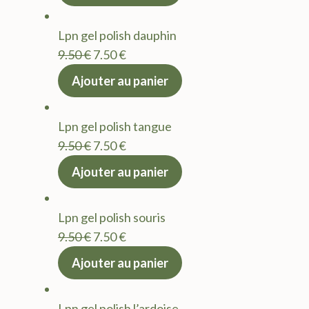
initial
actuel
était :
est :
Lpn gel polish dauphin
9.50 €.
7.50 €.
Le
Le
9.50
€
7.50
€
prix
prix
Ajouter au panier
initial
actuel
était :
est :
Lpn gel polish tangue
9.50 €.
7.50 €.
Le
Le
9.50
€
7.50
€
prix
prix
Ajouter au panier
initial
actuel
était :
est :
Lpn gel polish souris
9.50 €.
7.50 €.
Le
Le
9.50
€
7.50
€
prix
prix
Ajouter au panier
initial
actuel
était :
est :
Lpn gel polish l’ardoise