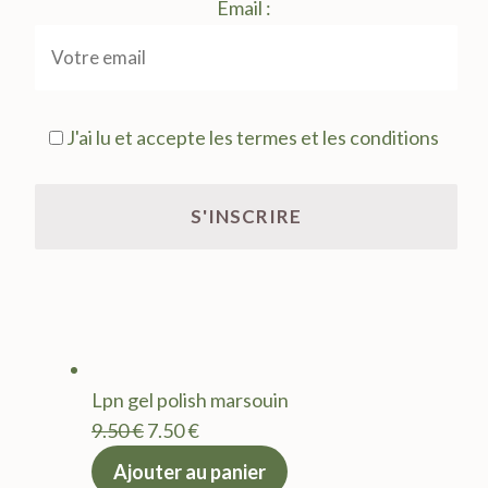
Email :
J'ai lu et accepte les termes et les conditions
Lpn gel polish marsouin
Le
Le
9.50
€
7.50
€
prix
prix
Ajouter au panier