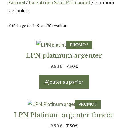
Accueil
/
La Patrona Semi Permanent
/ Platinum
gel polish
Affichage de 1–9 sur 30 résultats
PROMO !
LPN platinum argenter
Le
Le
9.50
€
7.50
€
prix
prix
initial
actuel
Ajouter au panier
était :
est :
9.50 €.
7.50 €.
PROMO !
LPN Platinum argenter foncée
Le
Le
9.50
€
7.50
€