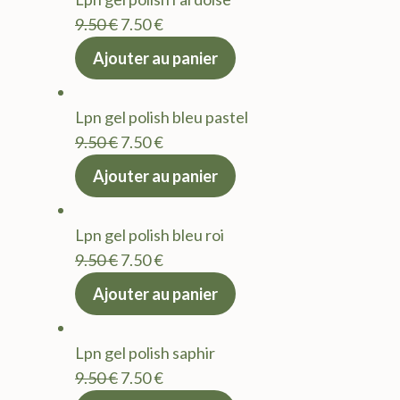
9.50 €.
7.50 €.
Le
Le
9.50
€
7.50
€
prix
prix
Ajouter au panier
initial
actuel
était :
est :
Lpn gel polish bleu pastel
9.50 €.
7.50 €.
Le
Le
9.50
€
7.50
€
prix
prix
Ajouter au panier
initial
actuel
était :
est :
Lpn gel polish bleu roi
9.50 €.
7.50 €.
Le
Le
9.50
€
7.50
€
prix
prix
Ajouter au panier
initial
actuel
était :
est :
Lpn gel polish saphir
9.50 €.
7.50 €.
Le
Le
9.50
€
7.50
€