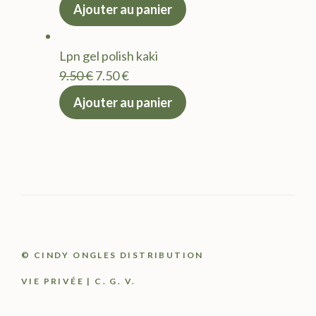
prix
prix
Ajouter au panier
initial
actuel
était :
est :
Lpn gel polish kaki
9.50 €.
7.50 €.
Le
Le
9.50
€
7.50
€
prix
prix
Ajouter au panier
initial
actuel
était :
est :
9.50 €.
7.50 €.
© CINDY ONGLES DISTRIBUTION
VIE PRIVÉE
|
C. G. V.