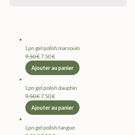
Lpn gel polish marsouin
Le
Le
9.50
€
7.50
€
prix
prix
Ajouter au panier
initial
actuel
était :
est :
Lpn gel polish dauphin
9.50 €.
7.50 €.
Le
Le
9.50
€
7.50
€
prix
prix
Ajouter au panier
initial
actuel
était :
est :
Lpn gel polish tangue
9.50 €.
7.50 €.