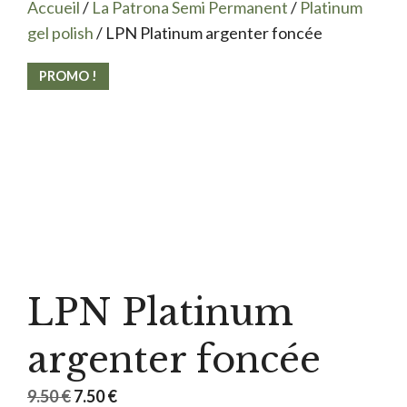
Accueil
/
La Patrona Semi Permanent
/
Platinum
gel polish
/ LPN Platinum argenter foncée
PROMO !
LPN Platinum
argenter foncée
Le
Le
9.50
€
7.50
€