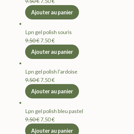
Le
Le
9.50
€
7.50
€
prix
prix
Ajouter au panier
initial
actuel
était :
est :
Lpn gel polish souris
9.50 €.
7.50 €.
Le
Le
9.50
€
7.50
€
prix
prix
Ajouter au panier
initial
actuel
était :
est :
Lpn gel polish l’ardoise
9.50 €.
7.50 €.
Le
Le
9.50
€
7.50
€
prix
prix
Ajouter au panier
initial
actuel
était :
est :
Lpn gel polish bleu pastel
9.50 €.
7.50 €.
Le
Le
9.50
€
7.50
€
prix
prix
Ajouter au panier