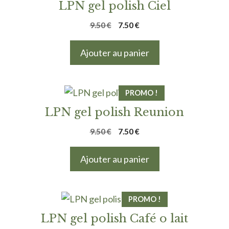
LPN gel polish Ciel
Le
Le
9.50
€
7.50
€
prix
prix
initial
actuel
Ajouter au panier
était :
est :
9.50 €.
7.50 €.
PROMO !
LPN gel polish Reunion
Le
Le
9.50
€
7.50
€
prix
prix
initial
actuel
Ajouter au panier
était :
est :
9.50 €.
7.50 €.
PROMO !
LPN gel polish Café o lait