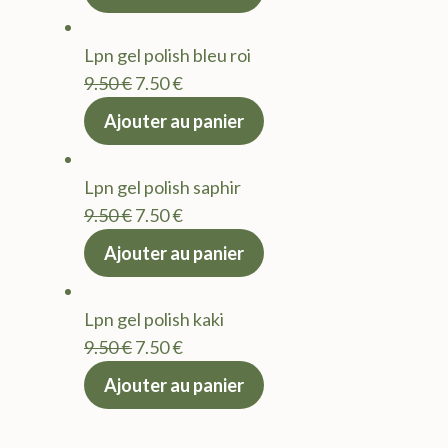
initial
actuel
était :
est :
Lpn gel polish bleu roi
9.50 €.
7.50 €.
Le
Le
9.50
€
7.50
€
prix
prix
Ajouter au panier
initial
actuel
était :
est :
Lpn gel polish saphir
9.50 €.
7.50 €.
Le
Le
9.50
€
7.50
€
prix
prix
Ajouter au panier
initial
actuel
était :
est :
Lpn gel polish kaki
9.50 €.
7.50 €.
Le
Le
9.50
€
7.50
€
prix
prix
Ajouter au panier
initial
actuel
était :
est :