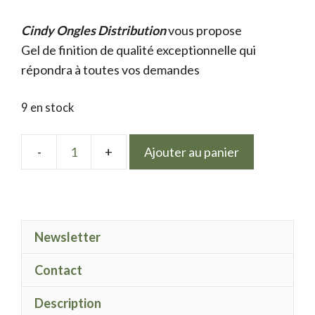
prix
prix
Cindy Ongles Distribution
initial
actuel
vous propose
Gel de finition de qualité exceptionnelle qui
était :
est :
répondra à toutes vos demandes
9.50 €.
7.50 €.
9 en stock
Ajouter au panier
quantité
de
LPN
Platinum
Newsletter
argenter
foncée
Contact
Description