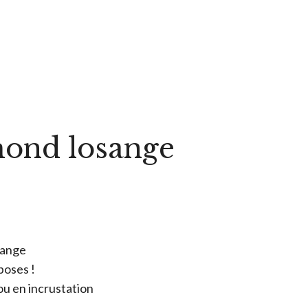
ond losange
sange
poses !
n ou en incrustation