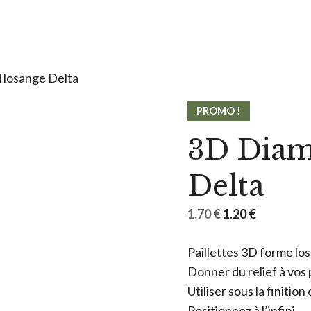
 losange Delta
PROMO !
3D Diam
Delta
Le
Le
1.70
€
1.20
€
prix
prix
Paillettes 3D forme lo
initial
actuel
Donner du relief à vos 
était :
est :
Utiliser sous la finitio
1.70 €.
1.20 €.
Positionnez à l’infini