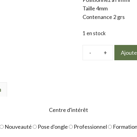
Taille 4mm
Contenance 2 grs
1 en stock
Ajoute
quantité
de
3D
Diamond
n
losange
Delta
Centre d'intérêt
Nouveauté
Pose d'ongle
Professionnel
Formatio