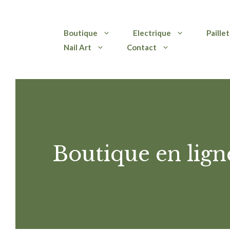
Aller
Boutique
Electrique
Paille
au
Nail Art
Contact
contenu
Boutique en lign