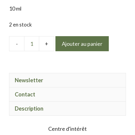
10 ml
2 en stock
Ajouter au panier
quantité
de
LPN
cat
Newsletter
eye
bleu
Contact
barbeau
25
Description
Centre d'intérêt