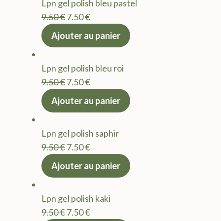
Lpn gel polish bleu pastel
9.50 €.
7.50 €.
Le
Le
9.50
€
7.50
€
prix
prix
Ajouter au panier
initial
actuel
était :
est :
Lpn gel polish bleu roi
9.50 €.
7.50 €.
Le
Le
9.50
€
7.50
€
prix
prix
Ajouter au panier
initial
actuel
était :
est :
Lpn gel polish saphir
9.50 €.
7.50 €.
Le
Le
9.50
€
7.50
€
prix
prix
Ajouter au panier
initial
actuel
était :
est :
Lpn gel polish kaki
9.50 €.
7.50 €.
Le
Le
9.50
€
7.50
€