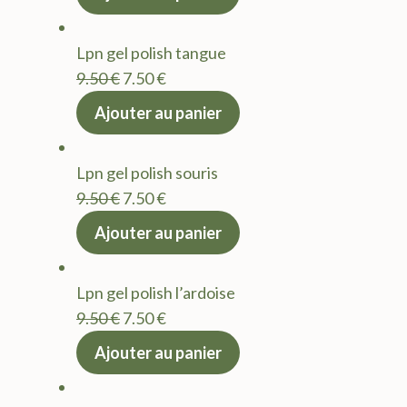
initial
actuel
était :
est :
Lpn gel polish tangue
9.50 €.
7.50 €.
Le
Le
9.50
€
7.50
€
prix
prix
Ajouter au panier
initial
actuel
était :
est :
Lpn gel polish souris
9.50 €.
7.50 €.
Le
Le
9.50
€
7.50
€
prix
prix
Ajouter au panier
initial
actuel
était :
est :
Lpn gel polish l’ardoise
9.50 €.
7.50 €.
Le
Le
9.50
€
7.50
€
prix
prix
Ajouter au panier
initial
actuel
était :
est :