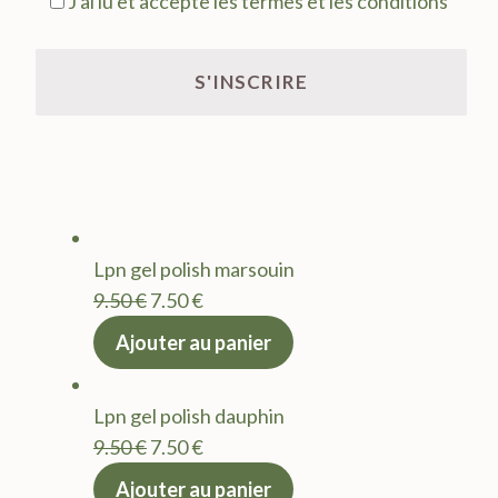
J'ai lu et accepte les termes et les conditions
Lpn gel polish marsouin
Le
Le
9.50
€
7.50
€
prix
prix
Ajouter au panier
initial
actuel
était :
est :
Lpn gel polish dauphin
9.50 €.
7.50 €.
Le
Le
9.50
€
7.50
€
prix
prix
Ajouter au panier