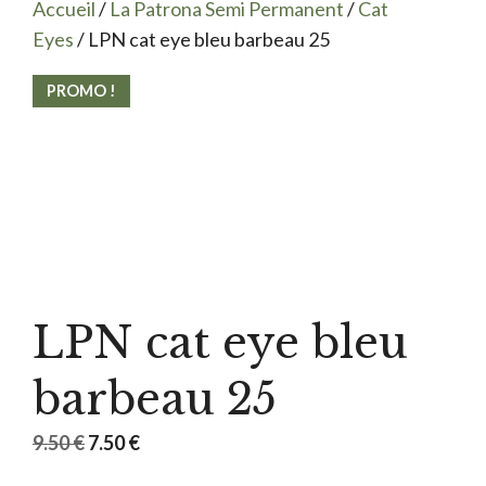
Accueil
/
La Patrona Semi Permanent
/
Cat
Eyes
/ LPN cat eye bleu barbeau 25
PROMO !
LPN cat eye bleu
barbeau 25
Le
Le
9.50
€
7.50
€
prix
prix