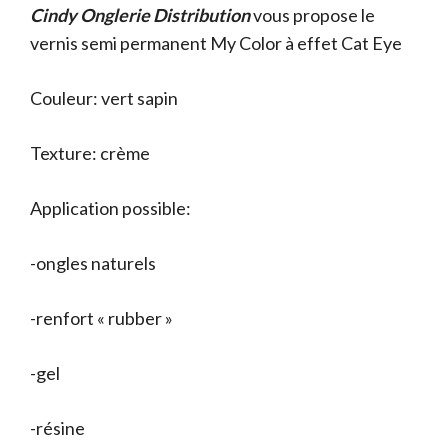
Cindy Onglerie Distribution
initial
actuel
vous propose le
vernis semi permanent My Color à effet Cat Eye
était :
est :
9.50 €.
7.50 €.
Couleur: vert sapin
Texture: crème
Application possible:
-ongles naturels
-renfort « rubber »
-gel
-résine