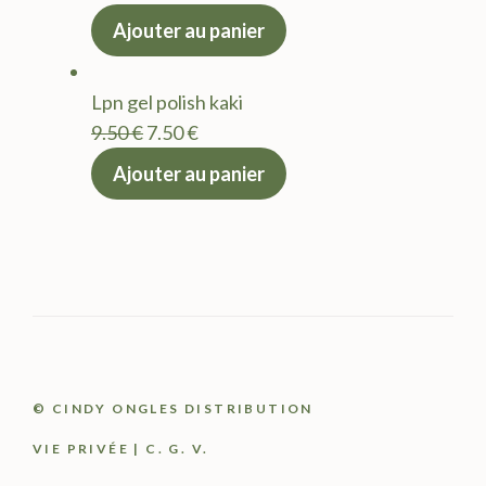
prix
prix
Ajouter au panier
initial
actuel
était :
est :
Lpn gel polish kaki
9.50 €.
7.50 €.
Le
Le
9.50
€
7.50
€
prix
prix
Ajouter au panier
initial
actuel
était :
est :
9.50 €.
7.50 €.
© CINDY ONGLES DISTRIBUTION
VIE PRIVÉE
|
C. G. V.