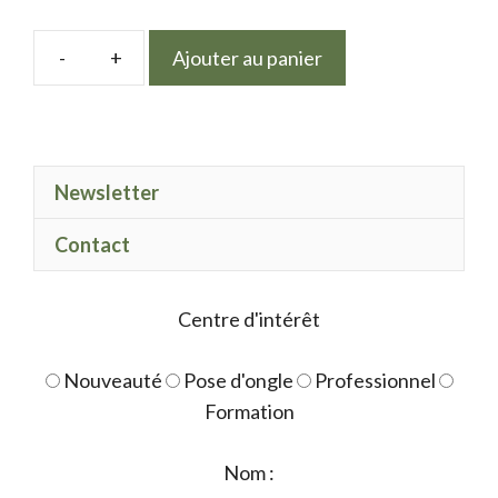
Ajouter au panier
quantité
de
Effet
Glitter
Newsletter
01
Contact
Centre d'intérêt
Nouveauté
Pose d'ongle
Professionnel
Formation
Nom :