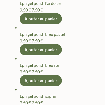
Lpn gel polish l’ardoise
9.50 €.
7.50 €.
Le
Le
9.50
€
7.50
€
prix
prix
Ajouter au panier
initial
actuel
était :
est :
Lpn gel polish bleu pastel
9.50 €.
7.50 €.
Le
Le
9.50
€
7.50
€
prix
prix
Ajouter au panier
initial
actuel
était :
est :
Lpn gel polish bleu roi
9.50 €.
7.50 €.
Le
Le
9.50
€
7.50
€
prix
prix
Ajouter au panier
initial
actuel
était :
est :
Lpn gel polish saphir
9.50 €.
7.50 €.
Le
Le
9.50
€
7.50
€