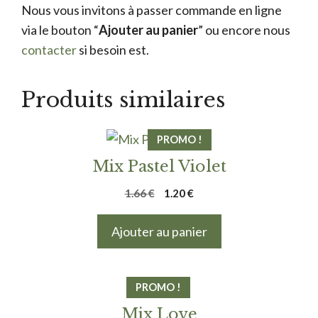
Nous vous invitons à passer commande en ligne
via le bouton “
Ajouter au panier
” ou encore nous
contacter
si besoin est.
Produits similaires
PROMO !
Mix Pastel Violet
Le
Le
1.66
€
1.20
€
prix
prix
initial
actuel
Ajouter au panier
était :
est :
1.66 €.
1.20 €.
PROMO !
Mix Love