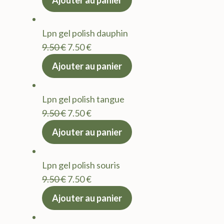
Ajouter au panier
initial
actuel
était :
est :
Lpn gel polish dauphin
9.50 €.
7.50 €.
Le
Le
9.50
€
7.50
€
prix
prix
Ajouter au panier
initial
actuel
était :
est :
Lpn gel polish tangue
9.50 €.
7.50 €.
Le
Le
9.50
€
7.50
€
prix
prix
Ajouter au panier
initial
actuel
était :
est :
Lpn gel polish souris
9.50 €.
7.50 €.
Le
Le
9.50
€
7.50
€
prix
prix
Ajouter au panier
initial
actuel
était :
est :