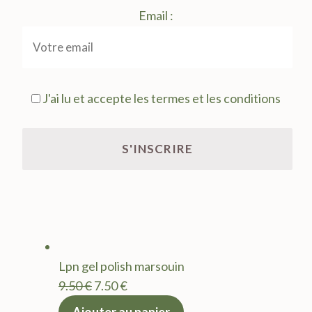
Email :
J'ai lu et accepte les termes et les conditions
Lpn gel polish marsouin
Le
Le
9.50
€
7.50
€
prix
prix