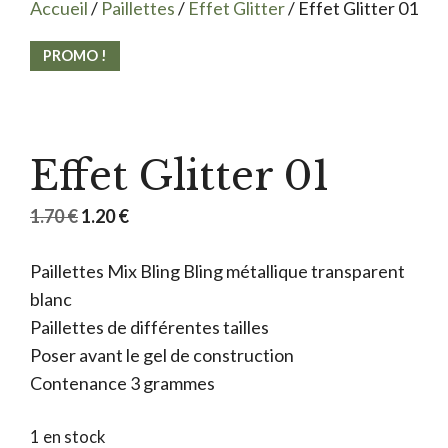
Accueil
/
Paillettes
/
Effet Glitter
/ Effet Glitter 01
PROMO !
Effet Glitter 01
Le
Le
1.70
€
1.20
€
prix
prix
Paillettes Mix Bling Bling métallique transparent
initial
actuel
blanc
était :
est :
Paillettes de différentes tailles
1.70 €.
1.20 €.
Poser avant le gel de construction
Contenance 3 grammes
1 en stock