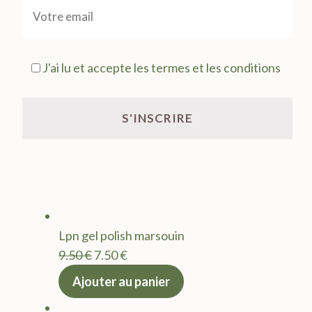
J'ai lu et accepte les termes et les conditions
Lpn gel polish marsouin
Le
Le
9.50
€
7.50
€
prix
prix
Ajouter au panier
initial
actuel