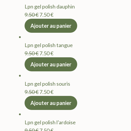
était :
est :
Lpn gel polish dauphin
9.50 €.
7.50 €.
Le
Le
9.50
€
7.50
€
prix
prix
Ajouter au panier
initial
actuel
était :
est :
Lpn gel polish tangue
9.50 €.
7.50 €.
Le
Le
9.50
€
7.50
€
prix
prix
Ajouter au panier
initial
actuel
était :
est :
Lpn gel polish souris
9.50 €.
7.50 €.
Le
Le
9.50
€
7.50
€
prix
prix
Ajouter au panier
initial
actuel
était :
est :
Lpn gel polish l’ardoise
9.50 €.
7.50 €.
Le
Le
9.50
€
7.50
€