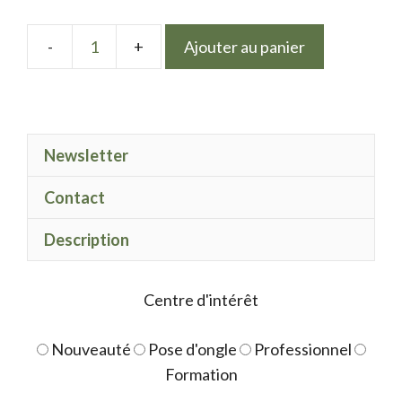
Ajouter au panier
quantité
de
effet
glitter
Newsletter
03
Contact
Description
Centre d'intérêt
Nouveauté
Pose d'ongle
Professionnel
Formation