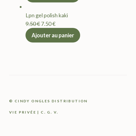
initial
actuel
était :
est :
Lpn gel polish kaki
9.50 €.
7.50 €.
Le
Le
9.50
€
7.50
€
prix
prix
Ajouter au panier
initial
actuel
était :
est :
9.50 €.
7.50 €.
© CINDY ONGLES DISTRIBUTION
VIE PRIVÉE
|
C. G. V.