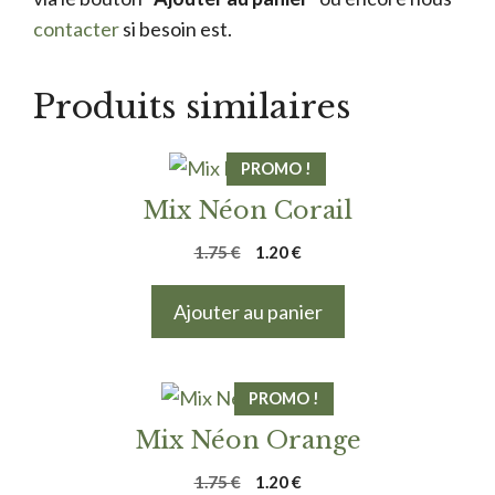
contacter
si besoin est.
Produits similaires
PROMO !
Mix Néon Corail
Le
Le
1.75
€
1.20
€
prix
prix
initial
actuel
Ajouter au panier
était :
est :
1.75 €.
1.20 €.
PROMO !
Mix Néon Orange
Le
Le
1.75
€
1.20
€