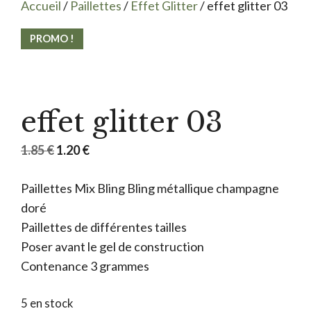
Accueil
/
Paillettes
/
Effet Glitter
/ effet glitter 03
PROMO !
effet glitter 03
Le
Le
1.85
€
1.20
€
prix
prix
Paillettes Mix Bling Bling métallique champagne
initial
actuel
doré
était :
est :
Paillettes de différentes tailles
1.85 €.
1.20 €.
Poser avant le gel de construction
Contenance 3 grammes
5 en stock