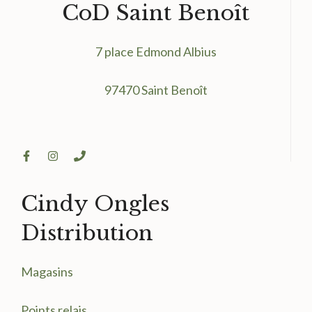
CoD Saint Benoît
7 place Edmond Albius
97470 Saint Benoît
Cindy Ongles
Distribution
Magasin
s
Points relais