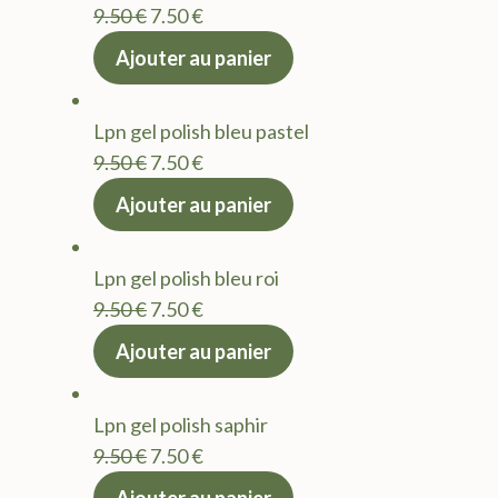
Le
Le
9.50
€
7.50
€
prix
prix
Ajouter au panier
initial
actuel
était :
est :
Lpn gel polish bleu pastel
9.50 €.
7.50 €.
Le
Le
9.50
€
7.50
€
prix
prix
Ajouter au panier
initial
actuel
était :
est :
Lpn gel polish bleu roi
9.50 €.
7.50 €.
Le
Le
9.50
€
7.50
€
prix
prix
Ajouter au panier
initial
actuel
était :
est :
Lpn gel polish saphir
9.50 €.
7.50 €.
Le
Le
9.50
€
7.50
€
prix
prix