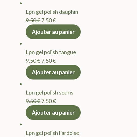
était :
est :
Lpn gel polish dauphin
9.50 €.
7.50 €.
Le
Le
9.50
€
7.50
€
prix
prix
Ajouter au panier
initial
actuel
était :
est :
Lpn gel polish tangue
9.50 €.
7.50 €.
Le
Le
9.50
€
7.50
€
prix
prix
Ajouter au panier
initial
actuel
était :
est :
Lpn gel polish souris
9.50 €.
7.50 €.
Le
Le
9.50
€
7.50
€
prix
prix
Ajouter au panier
initial
actuel
était :
est :
Lpn gel polish l’ardoise
9.50 €.
7.50 €.