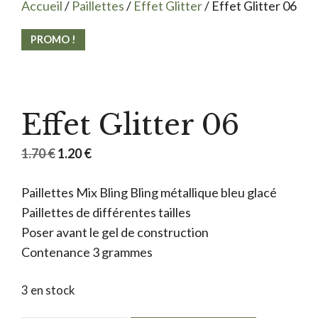
Accueil
/
Paillettes
/
Effet Glitter
/ Effet Glitter 06
PROMO !
Effet Glitter 06
Le
Le
1.70
€
1.20
€
prix
prix
Paillettes Mix Bling Bling métallique bleu glacé
initial
actuel
Paillettes de différentes tailles
était :
est :
Poser avant le gel de construction
1.70 €.
1.20 €.
Contenance 3 grammes
3 en stock