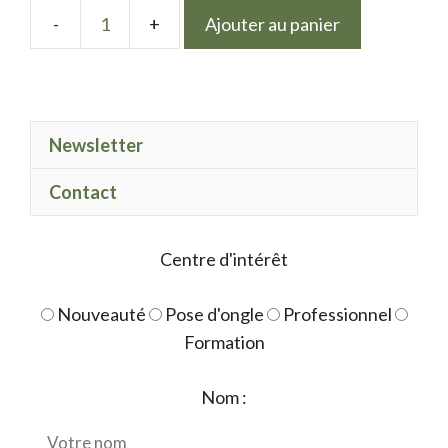
Ajouter au panier
quantité
de
Effet
Glitter
Newsletter
06
Contact
Centre d'intérêt
Nouveauté
Pose d'ongle
Professionnel
Formation
Nom :