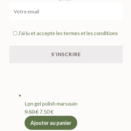
J'ai lu et accepte les termes et les conditions
Lpn gel polish marsouin
Le
Le
9.50
€
7.50
€
prix
prix
Ajouter au panier
initial
actuel