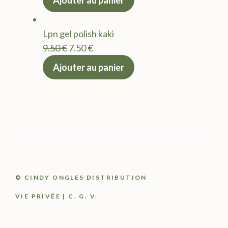
Ajouter au panier
initial
actuel
était :
est :
Lpn gel polish kaki
9.50 €.
7.50 €.
Le
Le
9.50
€
7.50
€
prix
prix
Ajouter au panier
initial
actuel
était :
est :
9.50 €.
7.50 €.
© CINDY ONGLES DISTRIBUTION
VIE PRIVÉE
|
C. G. V.