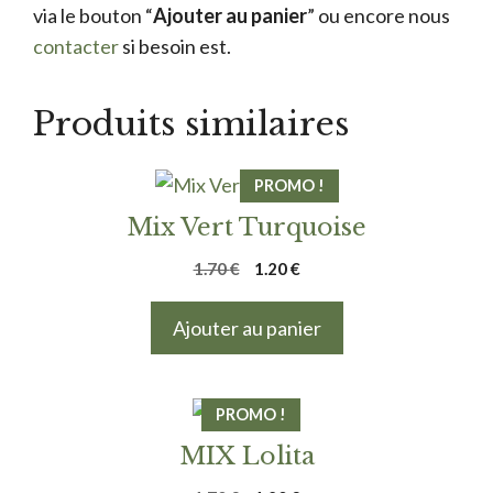
via le bouton “
Ajouter au panier
” ou encore nous
contacter
si besoin est.
Produits similaires
PROMO !
Mix Vert Turquoise
Le
Le
1.70
€
1.20
€
prix
prix
initial
actuel
Ajouter au panier
était :
est :
1.70 €.
1.20 €.
PROMO !
MIX Lolita