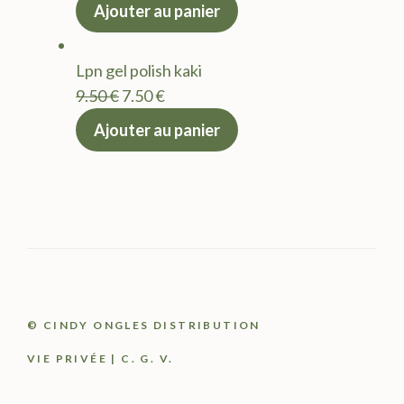
prix
prix
Ajouter au panier
initial
actuel
était :
est :
Lpn gel polish kaki
9.50 €.
7.50 €.
Le
Le
9.50
€
7.50
€
prix
prix
Ajouter au panier
initial
actuel
était :
est :
9.50 €.
7.50 €.
© CINDY ONGLES DISTRIBUTION
VIE PRIVÉE
|
C. G. V.