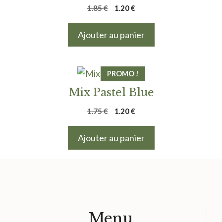
Le
Le
1.85
€
1.20
€
prix
prix
initial
actuel
Ajouter au panier
était :
est :
1.85 €.
1.20 €.
PROMO !
Mix Pastel Blue
Le
Le
1.75
€
1.20
€
prix
prix
initial
actuel
Ajouter au panier
était :
est :
1.75 €.
1.20 €.
Menu