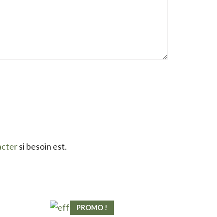
acter
si besoin est.
PROMO !