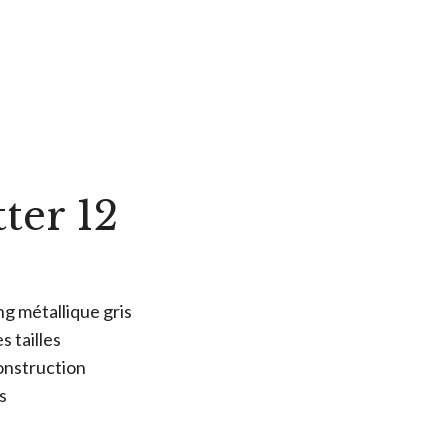
tter 12
ng métallique gris
s tailles
construction
s