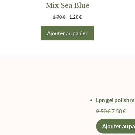
Mix Sea Blue
Le
Le
1.70
€
1.20
€
prix
prix
initial
actuel
Ajouter au panier
était :
est :
1.70 €.
1.20 €.
Lpn gel polish 
Le
Le
9.50
€
7.50
€
prix
prix
Ajouter au pa
initial
act