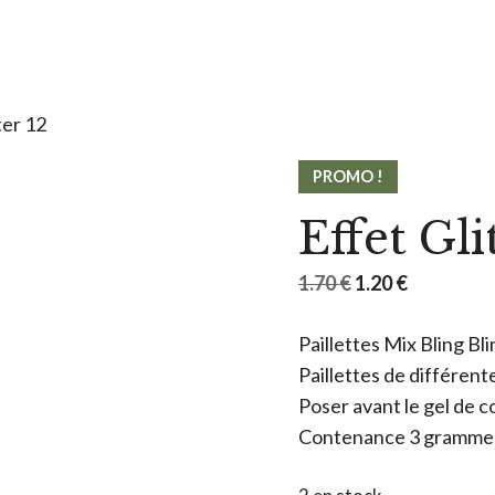
ter 12
PROMO !
Effet Gli
Le
Le
1.70
€
1.20
€
prix
prix
Paillettes Mix Bling Bli
initial
actuel
Paillettes de différente
était :
est :
Poser avant le gel de 
1.70 €.
1.20 €.
Contenance 3 gramme