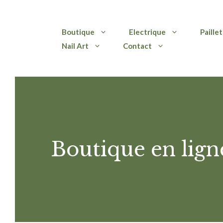
Aller
Boutique
Electrique
Paille
au
Nail Art
Contact
contenu
Boutique en lign