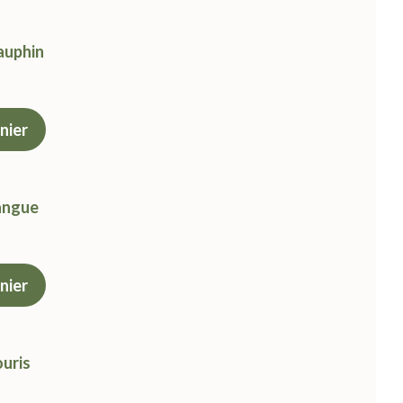
:
 €.
dauphin
nier
uel
:
 €.
tangue
nier
uel
:
 €.
ouris