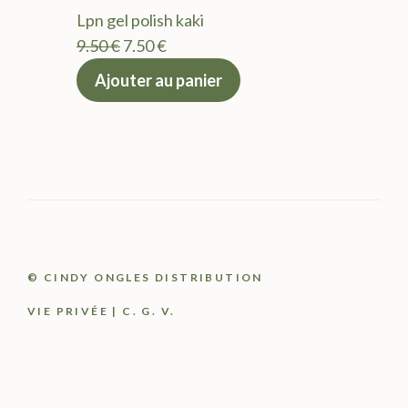
était :
est :
Lpn gel polish kaki
9.50 €.
7.50 €.
Le
Le
9.50
€
7.50
€
prix
prix
Ajouter au panier
initial
actuel
était :
est :
9.50 €.
7.50 €.
© CINDY ONGLES DISTRIBUTION
VIE PRIVÉE
|
C. G. V.