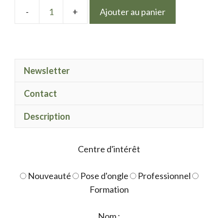
Ajouter au panier
quantité
de
Mix
Holorust
Newsletter
Contact
Description
Centre d'intérêt
Nouveauté
Pose d'ongle
Professionnel
Formation
Nom :