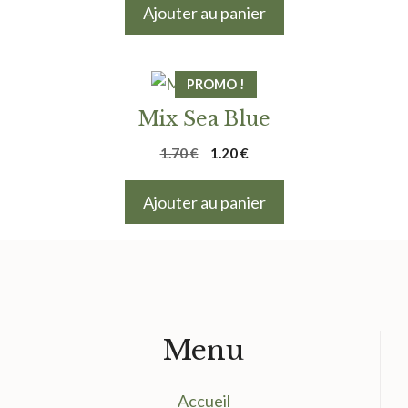
initial
actuel
Ajouter au panier
était :
est :
1.75 €.
1.20 €.
PROMO !
Mix Sea Blue
Le
Le
1.70
€
1.20
€
prix
prix
initial
actuel
Ajouter au panier
était :
est :
1.70 €.
1.20 €.
Menu
Accueil