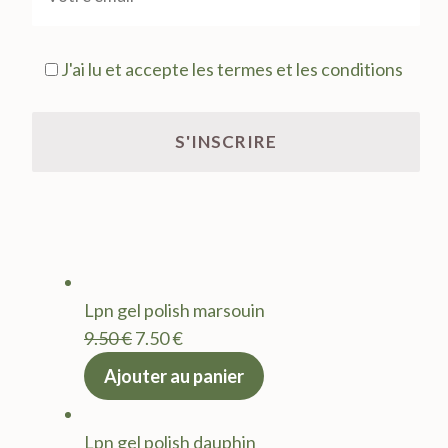
J'ai lu et accepte les termes et les conditions
Lpn gel polish marsouin
Le
Le
9.50
€
7.50
€
prix
prix
Ajouter au panier
initial
actuel
était :
est :
Lpn gel polish dauphin