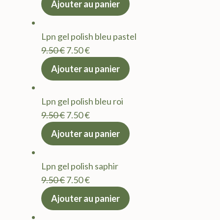
Ajouter au panier
initial
actuel
était :
est :
Lpn gel polish bleu pastel
9.50 €.
7.50 €.
Le
Le
9.50
€
7.50
€
prix
prix
Ajouter au panier
initial
actuel
était :
est :
Lpn gel polish bleu roi
9.50 €.
7.50 €.
Le
Le
9.50
€
7.50
€
prix
prix
Ajouter au panier
initial
actuel
était :
est :
Lpn gel polish saphir
9.50 €.
7.50 €.
Le
Le
9.50
€
7.50
€
prix
prix
Ajouter au panier
initial
actuel