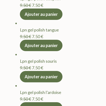
9.50 €.
7.50 €.
Le
Le
9.50
€
7.50
€
prix
prix
Ajouter au panier
initial
actuel
était :
est :
Lpn gel polish tangue
9.50 €.
7.50 €.
Le
Le
9.50
€
7.50
€
prix
prix
Ajouter au panier
initial
actuel
était :
est :
Lpn gel polish souris
9.50 €.
7.50 €.
Le
Le
9.50
€
7.50
€
prix
prix
Ajouter au panier
initial
actuel
était :
est :
Lpn gel polish l’ardoise
9.50 €.
7.50 €.
Le
Le
9.50
€
7.50
€
prix
prix