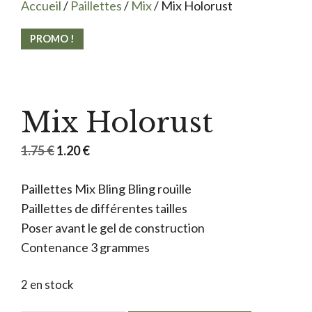
Accueil
/
Paillettes
/
Mix
/ Mix Holorust
PROMO !
Mix Holorust
Le
Le
1.75
€
1.20
€
prix
prix
Paillettes Mix Bling Bling rouille
initial
actuel
Paillettes de différentes tailles
était :
est :
Poser avant le gel de construction
1.75 €.
1.20 €.
Contenance 3 grammes
2 en stock