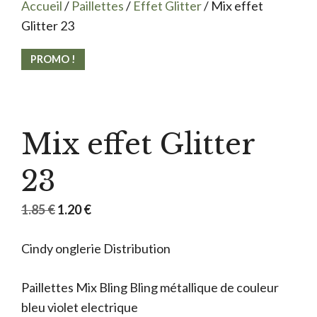
Accueil
/
Paillettes
/
Effet Glitter
/ Mix effet
Glitter 23
PROMO !
Mix effet Glitter
23
Le
Le
1.85
€
1.20
€
prix
prix
Cindy onglerie Distribution
initial
actuel
était :
est :
Paillettes Mix Bling Bling métallique de couleur
1.85 €.
1.20 €.
bleu violet electrique