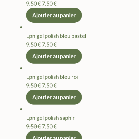
Le
Le
9.50
€
7.50
€
prix
prix
Ajouter au panier
initial
actuel
était :
est :
Lpn gel polish bleu pastel
9.50 €.
7.50 €.
Le
Le
9.50
€
7.50
€
prix
prix
Ajouter au panier
initial
actuel
était :
est :
Lpn gel polish bleu roi
9.50 €.
7.50 €.
Le
Le
9.50
€
7.50
€
prix
prix
Ajouter au panier
initial
actuel
était :
est :
Lpn gel polish saphir
9.50 €.
7.50 €.
Le
Le
9.50
€
7.50
€
prix
prix
Ajouter au panier