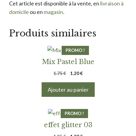
Cet article est disponible à la vente, en
livraison à
domicile
ou en
magasin
.
Produits similaires
PROMO !
Mix Pastel Blue
Le
Le
1.75
€
1.20
€
prix
prix
initial
actuel
Ajouter au panier
était :
est :
1.75 €.
1.20 €.
PROMO !
effet glitter 03
Le
Le