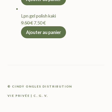
initial
actuel
était :
est :
Lpn gel polish kaki
9.50 €.
7.50 €.
Le
Le
9.50
€
7.50
€
prix
prix
Ajouter au panier
initial
actuel
était :
est :
9.50 €.
7.50 €.
© CINDY ONGLES DISTRIBUTION
VIE PRIVÉE
|
C. G. V.