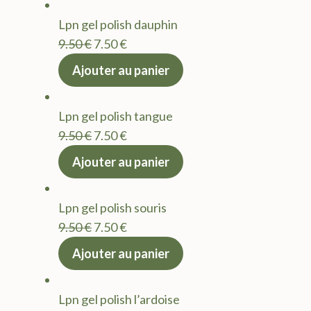
était :
est :
Lpn gel polish dauphin
9.50 €.
7.50 €.
Le
Le
9.50
€
7.50
€
prix
prix
Ajouter au panier
initial
actuel
était :
est :
Lpn gel polish tangue
9.50 €.
7.50 €.
Le
Le
9.50
€
7.50
€
prix
prix
Ajouter au panier
initial
actuel
était :
est :
Lpn gel polish souris
9.50 €.
7.50 €.
Le
Le
9.50
€
7.50
€
prix
prix
Ajouter au panier
initial
actuel
était :
est :
Lpn gel polish l’ardoise
9.50 €.
7.50 €.