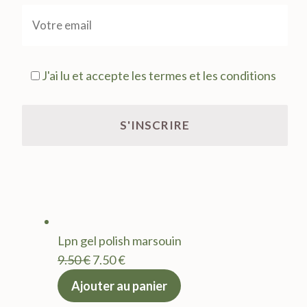
J'ai lu et accepte les termes et les conditions
Lpn gel polish marsouin
Le
Le
9.50
€
7.50
€
prix
prix
Ajouter au panier
initial
actuel