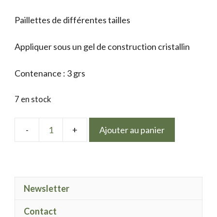
Paillettes de différentes tailles
Appliquer sous un gel de construction cristallin
Contenance : 3 grs
7 en stock
Ajouter au panier
quantité
de
Mix
effet
Newsletter
Glitter
23
Contact