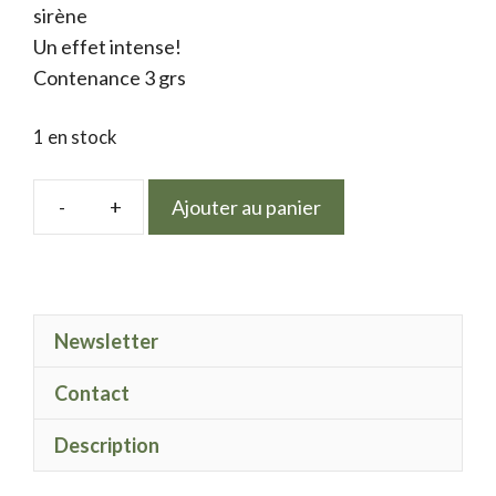
sirène
Un effet intense!
Contenance 3 grs
1 en stock
Ajouter au panier
quantité
de
Electric
Spark
Newsletter
Black
green
Contact
Description