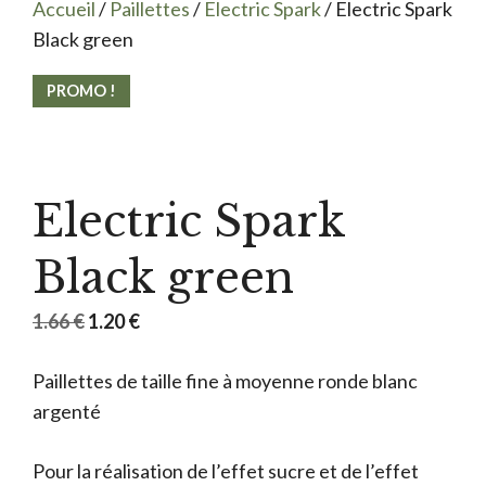
Accueil
/
Paillettes
/
Electric Spark
/ Electric Spark
Black green
PROMO !
Electric Spark
Black green
Le
Le
1.66
€
1.20
€
prix
prix
Paillettes de taille fine à moyenne ronde blanc
initial
actuel
argenté
était :
est :
1.66 €.
1.20 €.
Pour la réalisation de l’effet sucre et de l’effet