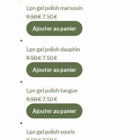
Lpn gel polish marsouin
Le
Le
9.50
€
7.50
€
prix
prix
Ajouter au panier
initial
actuel
était :
est :
Lpn gel polish dauphin
9.50 €.
7.50 €.
Le
Le
9.50
€
7.50
€
prix
prix
Ajouter au panier
initial
actuel
était :
est :
Lpn gel polish tangue
9.50 €.
7.50 €.
Le
Le
9.50
€
7.50
€
prix
prix
Ajouter au panier
initial
actuel
était :
est :
Lpn gel polish souris
9.50 €.
7.50 €.