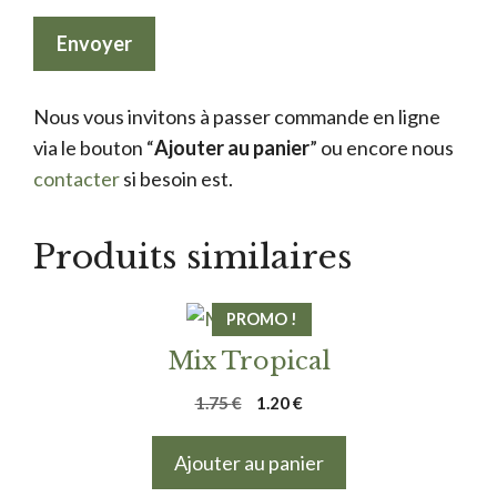
Nous vous invitons à passer commande en ligne
via le bouton “
Ajouter au panier
” ou encore nous
contacter
si besoin est.
Produits similaires
PROMO !
Mix Tropical
Le
Le
1.75
€
1.20
€
prix
prix
initial
actuel
Ajouter au panier
était :
est :