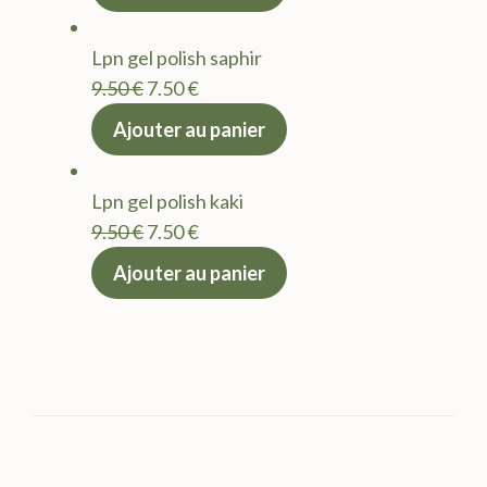
initial
actuel
était :
est :
Lpn gel polish saphir
9.50 €.
7.50 €.
Le
Le
9.50
€
7.50
€
prix
prix
Ajouter au panier
initial
actuel
était :
est :
Lpn gel polish kaki
9.50 €.
7.50 €.
Le
Le
9.50
€
7.50
€
prix
prix
Ajouter au panier
initial
actuel
était :
est :
9.50 €.
7.50 €.