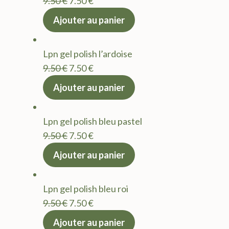
Le
Le
9.50
€
7.50
€
prix
prix
Ajouter au panier
initial
actuel
était :
est :
Lpn gel polish l’ardoise
9.50 €.
7.50 €.
Le
Le
9.50
€
7.50
€
prix
prix
Ajouter au panier
initial
actuel
était :
est :
Lpn gel polish bleu pastel
9.50 €.
7.50 €.
Le
Le
9.50
€
7.50
€
prix
prix
Ajouter au panier
initial
actuel
était :
est :
Lpn gel polish bleu roi
9.50 €.
7.50 €.
Le
Le
9.50
€
7.50
€
prix
prix
Ajouter au panier