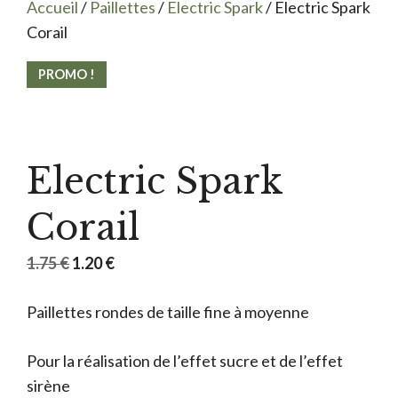
Accueil
/
Paillettes
/
Electric Spark
/ Electric Spark
Corail
PROMO !
Electric Spark
Corail
Le
Le
1.75
€
1.20
€
prix
prix
Paillettes rondes de taille fine à moyenne
initial
actuel
était :
est :
Pour la réalisation de l’effet sucre et de l’effet
1.75 €.
1.20 €.
sirène