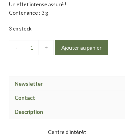
Un effet intense assuré !
Contenance : 3 g
3 en stock
Ajouter au panier
quantité
de
Electric
Spark
Newsletter
Corail
Contact
Description
Centre d'intérêt