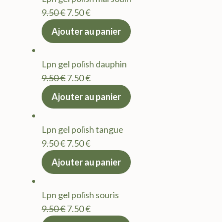
Le
Le
9.50
€
7.50
€
prix
prix
Ajouter au panier
initial
actuel
était :
est :
Lpn gel polish dauphin
9.50 €.
7.50 €.
Le
Le
9.50
€
7.50
€
prix
prix
Ajouter au panier
initial
actuel
était :
est :
Lpn gel polish tangue
9.50 €.
7.50 €.
Le
Le
9.50
€
7.50
€
prix
prix
Ajouter au panier
initial
actuel
était :
est :
Lpn gel polish souris
9.50 €.
7.50 €.
Le
Le
9.50
€
7.50
€