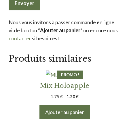
Nous vous invitons à passer commande en ligne
via le bouton “
Ajouter au panier
” ou encore nous
contacter
si besoin est.
Produits similaires
PROMO !
Mix Holoapple
Le
Le
1.75
€
1.20
€
prix
prix
initial
actuel
Ajouter au panier
était :
est :
1.75 €.
1.20 €.