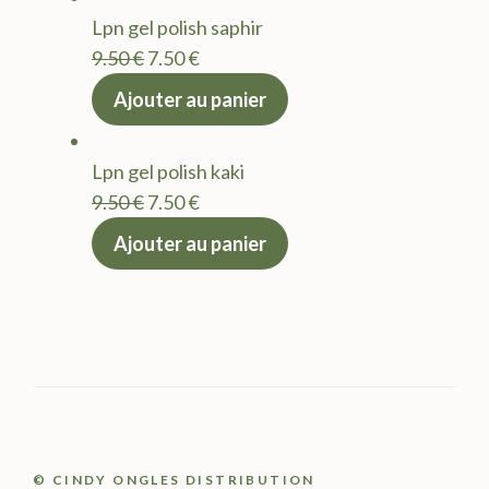
était :
est :
Lpn gel polish saphir
9.50 €.
7.50 €.
Le
Le
9.50
€
7.50
€
prix
prix
Ajouter au panier
initial
actuel
était :
est :
Lpn gel polish kaki
9.50 €.
7.50 €.
Le
Le
9.50
€
7.50
€
prix
prix
Ajouter au panier
initial
actuel
était :
est :
9.50 €.
7.50 €.
© CINDY ONGLES DISTRIBUTION