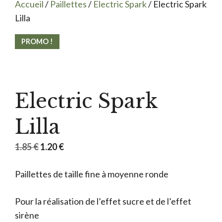
Accueil
/
Paillettes
/
Electric Spark
/ Electric Spark
Lilla
PROMO !
Electric Spark
Lilla
Le
Le
1.85
€
1.20
€
prix
prix
Paillettes de taille fine à moyenne ronde
initial
actuel
était :
est :
Pour la réalisation de l’effet sucre et de l’effet
1.85 €.
1.20 €.
sirène