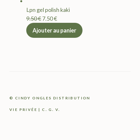
était :
est :
Lpn gel polish kaki
9.50 €.
7.50 €.
Le
Le
9.50
€
7.50
€
prix
prix
Ajouter au panier
initial
actuel
était :
est :
9.50 €.
7.50 €.
© CINDY ONGLES DISTRIBUTION
VIE PRIVÉE
|
C. G. V.