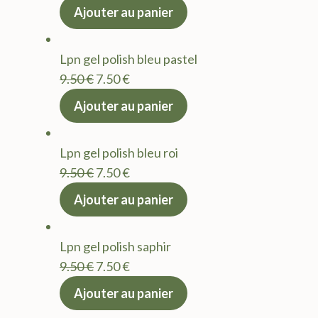
prix
prix
Ajouter au panier
initial
actuel
était :
est :
Lpn gel polish bleu pastel
9.50 €.
7.50 €.
Le
Le
9.50
€
7.50
€
prix
prix
Ajouter au panier
initial
actuel
était :
est :
Lpn gel polish bleu roi
9.50 €.
7.50 €.
Le
Le
9.50
€
7.50
€
prix
prix
Ajouter au panier
initial
actuel
était :
est :
Lpn gel polish saphir
9.50 €.
7.50 €.
Le
Le
9.50
€
7.50
€
prix
prix
Ajouter au panier
initial
actuel