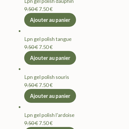
Lpn gel polish dauphin
9.50 €.
7.50 €.
Le
Le
9.50
€
7.50
€
prix
prix
Ajouter au panier
initial
actuel
était :
est :
Lpn gel polish tangue
9.50 €.
7.50 €.
Le
Le
9.50
€
7.50
€
prix
prix
Ajouter au panier
initial
actuel
était :
est :
Lpn gel polish souris
9.50 €.
7.50 €.
Le
Le
9.50
€
7.50
€
prix
prix
Ajouter au panier
initial
actuel
était :
est :
Lpn gel polish l’ardoise
9.50 €.
7.50 €.
Le
Le
9.50
€
7.50
€