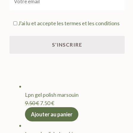
J'ai lu et accepte les termes et les conditions
Lpn gel polish marsouin
Le
Le
9.50
€
7.50
€
prix
prix
Ajouter au panier
initial
actuel
était :
est :