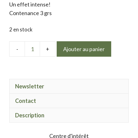
Un effet intense!
Contenance 3 grs
2 en stock
Ajouter au panier
quantité
de
Electric
Spark
Newsletter
Lilla
Contact
Description
Centre d'intérêt