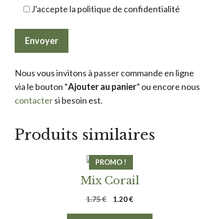
J'accepte la politique de confidentialité
Nous vous invitons à passer commande en ligne
via le bouton “
Ajouter au panier
” ou encore nous
contacter
si besoin est.
Produits similaires
PROMO !
Mix Corail
Le
Le
1.75
€
1.20
€
prix
prix