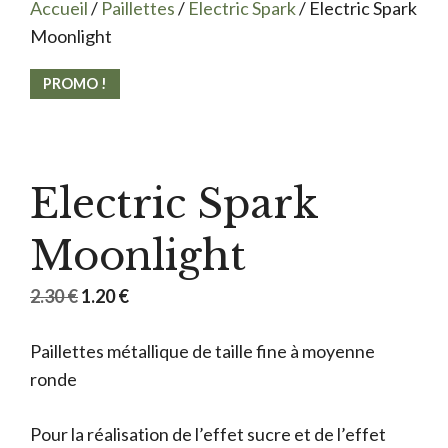
Accueil
/
Paillettes
/
Electric Spark
/ Electric Spark
Moonlight
PROMO !
Electric Spark
Moonlight
Le
Le
2.30
€
1.20
€
prix
prix
Paillettes métallique de taille fine à moyenne
initial
actuel
ronde
était :
est :
2.30 €.
1.20 €.
Pour la réalisation de l’effet sucre et de l’effet