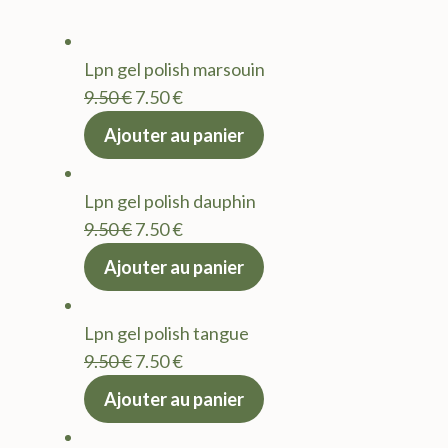
Lpn gel polish marsouin
Le
Le
9.50
€
7.50
€
prix
prix
Ajouter au panier
initial
actuel
était :
est :
Lpn gel polish dauphin
9.50 €.
7.50 €.
Le
Le
9.50
€
7.50
€
prix
prix
Ajouter au panier
initial
actuel
était :
est :
Lpn gel polish tangue
9.50 €.
7.50 €.
Le
Le
9.50
€
7.50
€
prix
prix
Ajouter au panier
initial
actuel
était :
est :