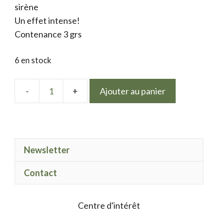
sirène
Un effet intense!
Contenance 3 grs
6 en stock
Ajouter au panier
quantité
de
Electric
Spark
Newsletter
Moonlight
Contact
Centre d'intérêt