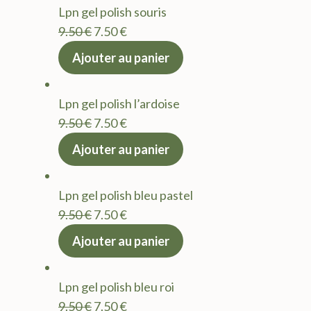
Lpn gel polish souris
9.50 €.
7.50 €.
Le
Le
9.50
€
7.50
€
prix
prix
Ajouter au panier
initial
actuel
était :
est :
Lpn gel polish l’ardoise
9.50 €.
7.50 €.
Le
Le
9.50
€
7.50
€
prix
prix
Ajouter au panier
initial
actuel
était :
est :
Lpn gel polish bleu pastel
9.50 €.
7.50 €.
Le
Le
9.50
€
7.50
€
prix
prix
Ajouter au panier
initial
actuel
était :
est :
Lpn gel polish bleu roi
9.50 €.
7.50 €.
Le
Le
9.50
€
7.50
€