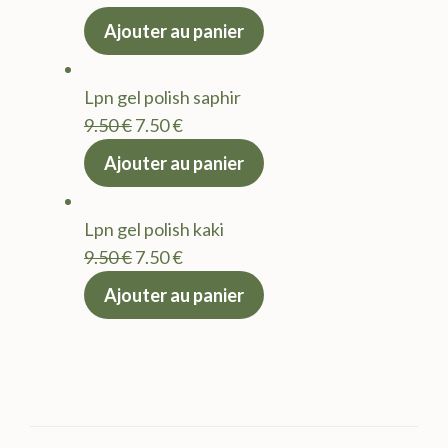
prix
prix
Ajouter au panier
initial
actuel
était :
est :
Lpn gel polish saphir
9.50 €.
7.50 €.
Le
Le
9.50
€
7.50
€
prix
prix
Ajouter au panier
initial
actuel
était :
est :
Lpn gel polish kaki
9.50 €.
7.50 €.
Le
Le
9.50
€
7.50
€
prix
prix
Ajouter au panier
initial
actuel
était :
est :
9.50 €.
7.50 €.