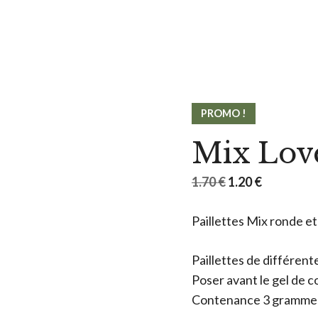
PROMO !
Mix Lov
Le
Le
1.70
€
1.20
€
prix
prix
Paillettes Mix ronde et
initial
actuel
était :
est :
Paillettes de différente
1.70 €.
1.20 €.
Poser avant le gel de 
Contenance 3 gramme