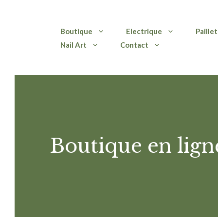
Aller
Boutique
Electrique
Paille
au
Nail Art
Contact
contenu
Boutique en lign