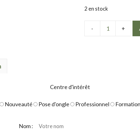
2 en stock
quantité
de
Mix
Love
n
Centre d'intérêt
Nouveauté
Pose d'ongle
Professionnel
Formatio
Nom :