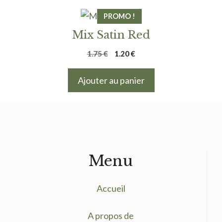
PROMO !
Mix Satin Red
Le
Le
1.75
€
1.20
€
prix
prix
initial
actuel
Ajouter au panier
était :
est :
1.75 €.
1.20 €.
Menu
Accueil
A propos de