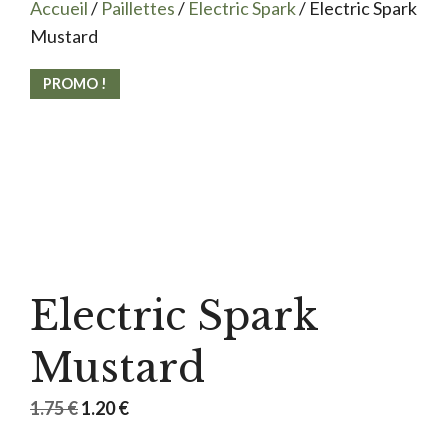
Accueil
/
Paillettes
/
Electric Spark
/ Electric Spark
Mustard
PROMO !
Electric Spark
Mustard
Le
Le
1.75
€
1.20
€
prix
prix