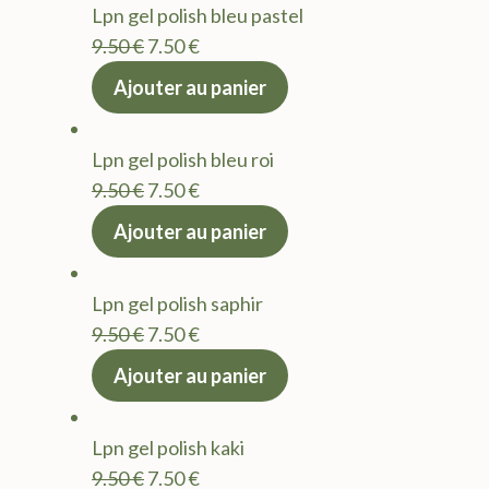
Lpn gel polish bleu pastel
9.50 €.
7.50 €.
Le
Le
9.50
€
7.50
€
prix
prix
Ajouter au panier
initial
actuel
était :
est :
Lpn gel polish bleu roi
9.50 €.
7.50 €.
Le
Le
9.50
€
7.50
€
prix
prix
Ajouter au panier
initial
actuel
était :
est :
Lpn gel polish saphir
9.50 €.
7.50 €.
Le
Le
9.50
€
7.50
€
prix
prix
Ajouter au panier
initial
actuel
était :
est :
Lpn gel polish kaki
9.50 €.
7.50 €.
Le
Le
9.50
€
7.50
€