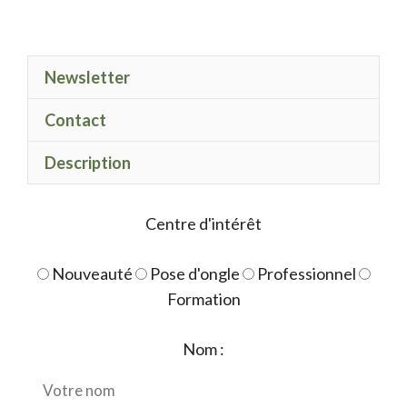
de
Electric
Spark
Newsletter
Mustard
Contact
Description
Centre d'intérêt
Nouveauté
Pose d'ongle
Professionnel
Formation
Nom :