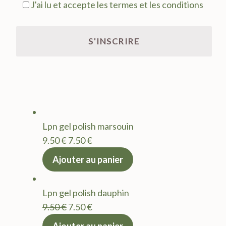
J'ai lu et accepte les termes et les conditions
Lpn gel polish marsouin
Le
Le
9.50
€
7.50
€
prix
prix
Ajouter au panier
initial
actuel
était :
est :
Lpn gel polish dauphin
9.50 €.
7.50 €.
Le
Le
9.50
€
7.50
€
prix
prix