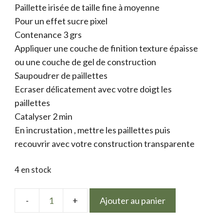
Paillette irisée de taille fine à moyenne
initial
actuel
Pour un effet sucre pixel
était :
est :
Contenance 3 grs
1.75 €.
1.20 €.
Appliquer une couche de finition texture épaisse
ou une couche de gel de construction
Saupoudrer de paillettes
Ecraser délicatement avec votre doigt les
paillettes
Catalyser 2 min
En incrustation , mettre les paillettes puis
recouvrir avec votre construction transparente
4 en stock
Ajouter au panier
quantité