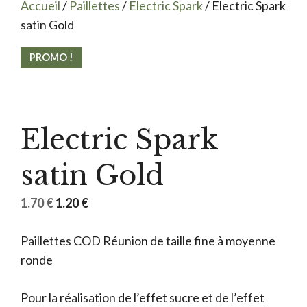
Accueil
/
Paillettes
/
Electric Spark
/ Electric Spark
satin Gold
PROMO !
Electric Spark
satin Gold
Le
Le
1.70
€
1.20
€
prix
prix
Paillettes COD Réunion de taille fine à moyenne
initial
actuel
ronde
était :
est :
1.70 €.
1.20 €.
Pour la réalisation de l’effet sucre et de l’effet