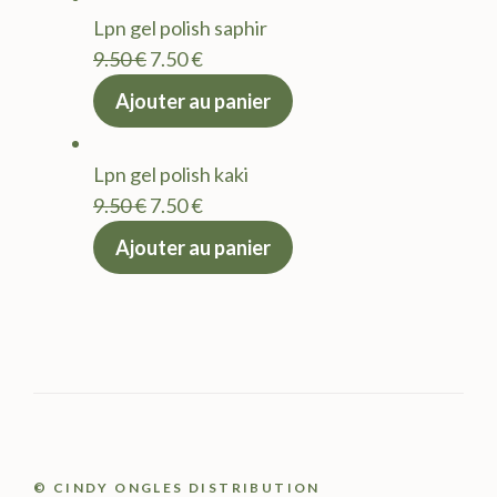
était :
est :
Lpn gel polish saphir
9.50 €.
7.50 €.
Le
Le
9.50
€
7.50
€
prix
prix
Ajouter au panier
initial
actuel
était :
est :
Lpn gel polish kaki
9.50 €.
7.50 €.
Le
Le
9.50
€
7.50
€
prix
prix
Ajouter au panier
initial
actuel
était :
est :
9.50 €.
7.50 €.
© CINDY ONGLES DISTRIBUTION