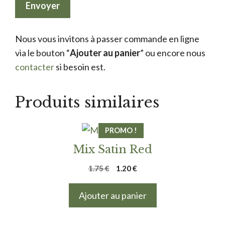
Nous vous invitons à passer commande en ligne
via le bouton “
Ajouter au panier
” ou encore nous
contacter
si besoin est.
Produits similaires
PROMO !
Mix Satin Red
Le
Le
1.75
€
1.20
€
prix
prix
initial
actuel
Ajouter au panier
était :
est :
1.75 €.
1.20 €.