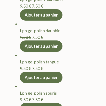
Le
Le
9.50
€
7.50
€
prix
prix
Ajouter au panier
initial
actuel
était :
est :
Lpn gel polish dauphin
9.50 €.
7.50 €.
Le
Le
9.50
€
7.50
€
prix
prix
Ajouter au panier
initial
actuel
était :
est :
Lpn gel polish tangue
9.50 €.
7.50 €.
Le
Le
9.50
€
7.50
€
prix
prix
Ajouter au panier
initial
actuel
était :
est :
Lpn gel polish souris
9.50 €.
7.50 €.
Le
Le
9.50
€
7.50
€