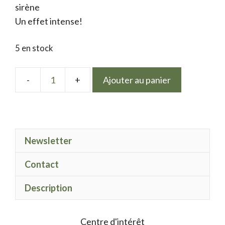
sirène
Un effet intense!
5 en stock
Ajouter au panier
quantité
de
Electric
Spark
Newsletter
satin
Gold
Contact
Description
Centre d'intérêt