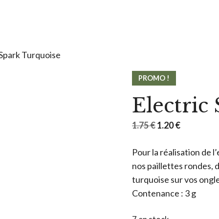
 Spark Turquoise
PROMO !
Electric
Le
Le
1.75
€
1.20
€
prix
prix
Pour la réalisation de l
initial
actuel
nos paillettes rondes, 
était :
est :
turquoise sur vos ongle
1.75 €.
1.20 €.
Contenance : 3 g