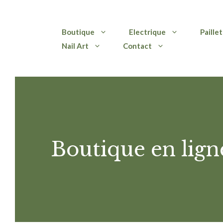
Aller
Boutique
Electrique
Paille
au
Nail Art
Contact
contenu
Boutique en lign