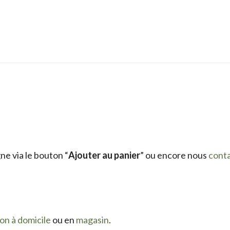
e via le bouton “
Ajouter au panier
” ou encore nous
cont
son à domicile
ou en
magasin
.