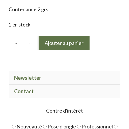
Contenance 2 grs
1 en stock
Ajouter au panier
quantité
de
Glitter
fine
Newsletter
Pops
Contact
Centre d'intérêt
Nouveauté
Pose d'ongle
Professionnel