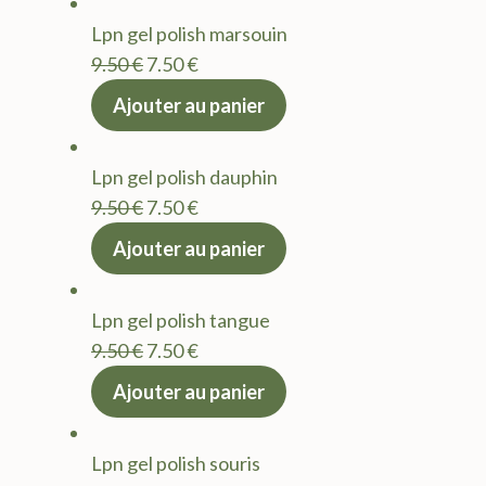
Lpn gel polish marsouin
Le
Le
9.50
€
7.50
€
prix
prix
Ajouter au panier
initial
actuel
était :
est :
Lpn gel polish dauphin
9.50 €.
7.50 €.
Le
Le
9.50
€
7.50
€
prix
prix
Ajouter au panier
initial
actuel
était :
est :
Lpn gel polish tangue
9.50 €.
7.50 €.
Le
Le
9.50
€
7.50
€
prix
prix
Ajouter au panier
initial
actuel
était :
est :
Lpn gel polish souris
9.50 €.
7.50 €.