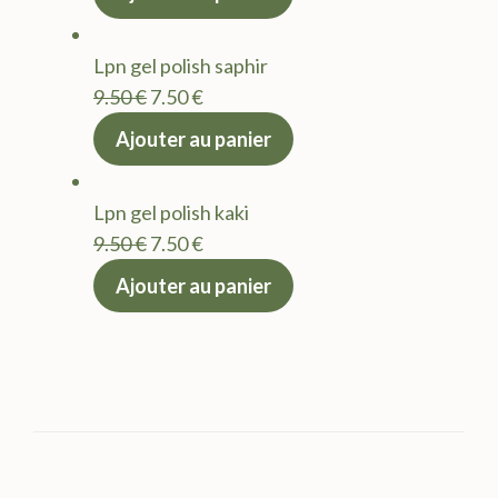
initial
actuel
était :
est :
Lpn gel polish saphir
9.50 €.
7.50 €.
Le
Le
9.50
€
7.50
€
prix
prix
Ajouter au panier
initial
actuel
était :
est :
Lpn gel polish kaki
9.50 €.
7.50 €.
Le
Le
9.50
€
7.50
€
prix
prix
Ajouter au panier
initial
actuel
était :
est :
9.50 €.
7.50 €.