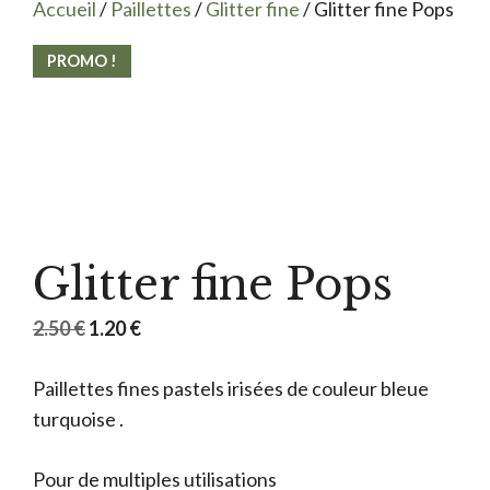
Accueil
/
Paillettes
/
Glitter fine
/ Glitter fine Pops
PROMO !
Glitter fine Pops
Le
Le
2.50
€
1.20
€
prix
prix
Paillettes fines pastels irisées de couleur bleue
initial
actuel
turquoise .
était :
est :
2.50 €.
1.20 €.
Pour de multiples utilisations