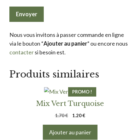
Nous vous invitons à passer commande en ligne
via le bouton “
Ajouter au panier
” ou encore nous
contacter
si besoin est.
Produits similaires
PROMO !
Mix Vert Turquoise
Le
Le
1.70
€
1.20
€
prix
prix
initial
actuel
Ajouter au panier
était :
est :