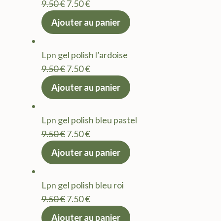
Le
Le
9.50
€
7.50
€
prix
prix
Ajouter au panier
initial
actuel
était :
est :
Lpn gel polish l’ardoise
9.50 €.
7.50 €.
Le
Le
9.50
€
7.50
€
prix
prix
Ajouter au panier
initial
actuel
était :
est :
Lpn gel polish bleu pastel
9.50 €.
7.50 €.
Le
Le
9.50
€
7.50
€
prix
prix
Ajouter au panier
initial
actuel
était :
est :
Lpn gel polish bleu roi
9.50 €.
7.50 €.
Le
Le
9.50
€
7.50
€
prix
prix
Ajouter au panier