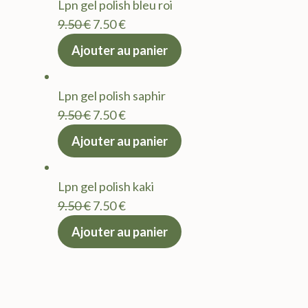
Lpn gel polish bleu roi
9.50 €.
7.50 €.
Le
Le
9.50
€
7.50
€
prix
prix
Ajouter au panier
initial
actuel
était :
est :
Lpn gel polish saphir
9.50 €.
7.50 €.
Le
Le
9.50
€
7.50
€
prix
prix
Ajouter au panier
initial
actuel
était :
est :
Lpn gel polish kaki
9.50 €.
7.50 €.
Le
Le
9.50
€
7.50
€
prix
prix
Ajouter au panier
initial
actuel
était :
est :
9.50 €.
7.50 €.