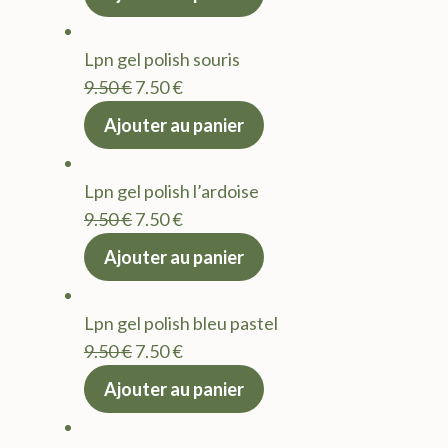
initial
actuel
était :
est :
Lpn gel polish souris
9.50 €.
7.50 €.
Le
Le
9.50
€
7.50
€
prix
prix
Ajouter au panier
initial
actuel
était :
est :
Lpn gel polish l’ardoise
9.50 €.
7.50 €.
Le
Le
9.50
€
7.50
€
prix
prix
Ajouter au panier
initial
actuel
était :
est :
Lpn gel polish bleu pastel
9.50 €.
7.50 €.
Le
Le
9.50
€
7.50
€
prix
prix
Ajouter au panier
initial
actuel
était :
est :