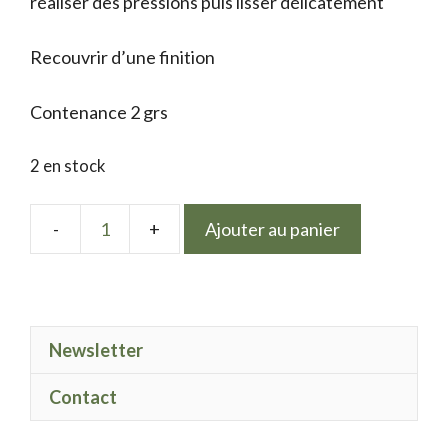
réaliser des pressions puis lisser délicatement
Recouvrir d’une finition
Contenance 2 grs
2 en stock
Ajouter au panier
quantité
de
Glitter
fine
Newsletter
Rainbow
Contact