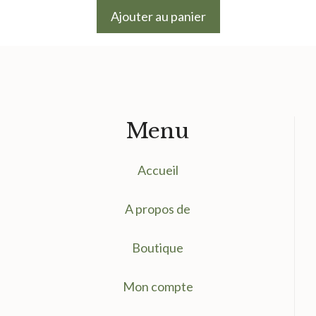
initial
actuel
Ajouter au panier
était :
est :
1.75 €.
1.20 €.
Menu
Accueil
A propos de
Boutique
Mon compte