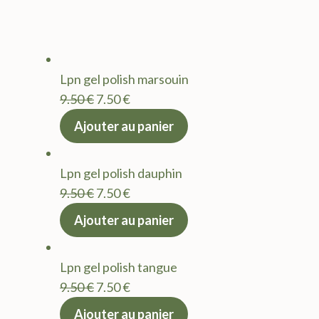
Lpn gel polish marsouin
Le
Le
9.50
€
7.50
€
prix
prix
Ajouter au panier
initial
actuel
était :
est :
Lpn gel polish dauphin
9.50 €.
7.50 €.
Le
Le
9.50
€
7.50
€
prix
prix
Ajouter au panier
initial
actuel
était :
est :
Lpn gel polish tangue
9.50 €.
7.50 €.
Le
Le
9.50
€
7.50
€
prix
prix
Ajouter au panier