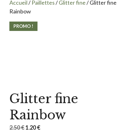
Accueil
/
Paillettes
/
Glitter fine
/ Glitter fine
Rainbow
PROMO !
Glitter fine
Rainbow
Le
Le
2.50
€
1.20
€
prix
prix