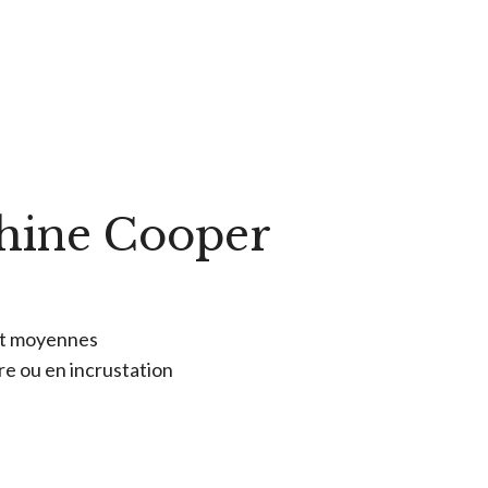
Shine Cooper
 et moyennes
cre ou en incrustation