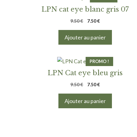
LPN cat eye blanc gris 07
Le
Le
9.50
€
7.50
€
prix
prix
initial
actuel
Ajouter au panier
était :
est :
9.50 €.
7.50 €.
PROMO !
LPN Cat eye bleu gris
Le
Le
9.50
€
7.50
€
prix
prix
initial
actuel
Ajouter au panier
était :
est :
9.50 €.
7.50 €.