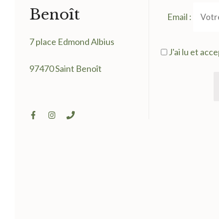
Benoît
Email :
7 place Edmond Albius
J'ai lu et acc
97470 Saint Benoît