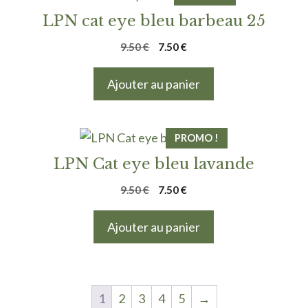
LPN cat eye bleu barbeau 25
Le
Le
9.50
€
7.50
€
prix
prix
initial
actuel
Ajouter au panier
était :
est :
9.50 €.
7.50 €.
PROMO !
LPN Cat eye bleu lavande
Le
Le
9.50
€
7.50
€
prix
prix
initial
actuel
Ajouter au panier
était :
est :
9.50 €.
7.50 €.
1
2
3
4
5
→