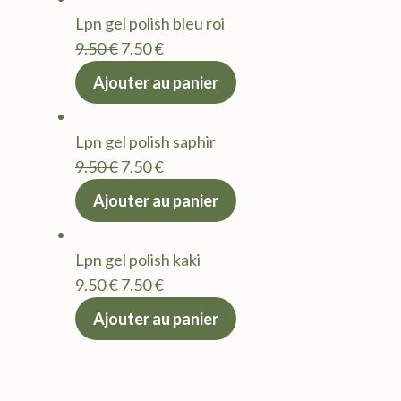
était :
est :
Lpn gel polish bleu roi
9.50 €.
7.50 €.
Le
Le
9.50
€
7.50
€
prix
prix
Ajouter au panier
initial
actuel
était :
est :
Lpn gel polish saphir
9.50 €.
7.50 €.
Le
Le
9.50
€
7.50
€
prix
prix
Ajouter au panier
initial
actuel
était :
est :
Lpn gel polish kaki
9.50 €.
7.50 €.
Le
Le
9.50
€
7.50
€
prix
prix
Ajouter au panier
initial
actuel
était :
est :
9.50 €.
7.50 €.