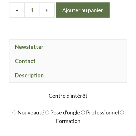
Ajouter au panier
quantité
de
LPN
Cat
Newsletter
eye
bleu
Contact
lavande
Description
Centre d'intérêt
Nouveauté
Pose d'ongle
Professionnel
Formation