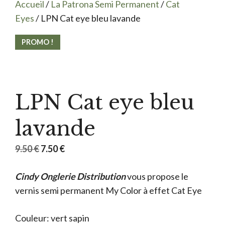
Accueil
/
La Patrona Semi Permanent
/
Cat
Eyes
/ LPN Cat eye bleu lavande
PROMO !
LPN Cat eye bleu
lavande
Le
Le
9.50
€
7.50
€
prix
prix
Cindy Onglerie Distribution
initial
actuel
vous propose le
vernis semi permanent My Color à effet Cat Eye
était :
est :
9.50 €.
7.50 €.
Couleur: vert sapin