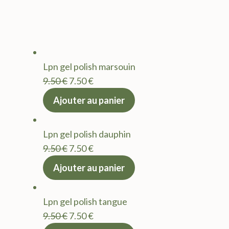
Lpn gel polish marsouin
Le
Le
9.50
€
7.50
€
prix
prix
Ajouter au panier
initial
actuel
était :
est :
Lpn gel polish dauphin
9.50 €.
7.50 €.
Le
Le
9.50
€
7.50
€
prix
prix
Ajouter au panier
initial
actuel
était :
est :
Lpn gel polish tangue
9.50 €.
7.50 €.
Le
Le
9.50
€
7.50
€