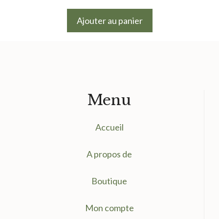
prix
prix
initial
actuel
Ajouter au panier
était :
est :
9.50 €.
7.50 €.
Menu
Accueil
A propos de
Boutique
Mon compte