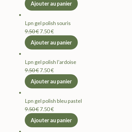
prix
prix
Ajouter au panier
initial
actuel
était :
est :
Lpn gel polish souris
9.50 €.
7.50 €.
Le
Le
9.50
€
7.50
€
prix
prix
Ajouter au panier
initial
actuel
était :
est :
Lpn gel polish l’ardoise
9.50 €.
7.50 €.
Le
Le
9.50
€
7.50
€
prix
prix
Ajouter au panier
initial
actuel
était :
est :
Lpn gel polish bleu pastel
9.50 €.
7.50 €.
Le
Le
9.50
€
7.50
€
prix
prix
Ajouter au panier
initial
actuel