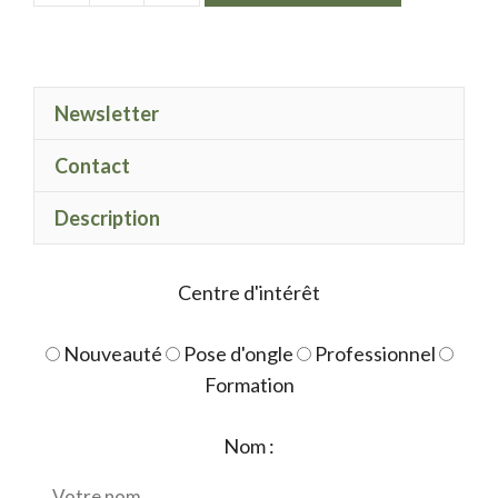
de
LPN
Cat
Newsletter
eye
vert
Contact
Description
Centre d'intérêt
Nouveauté
Pose d'ongle
Professionnel
Formation
Nom :