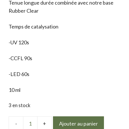
Tenue longue durée combinée avec notre base
Rubber Clear
Temps de catalysation
-UV 120s
-CCFL 90s
-LED 60s
10 ml
3 en stock
Ajouter au panier
quantité