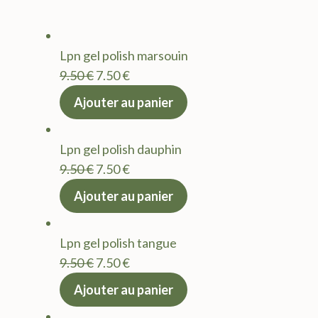
Lpn gel polish marsouin
Le
Le
9.50
€
7.50
€
prix
prix
Ajouter au panier
initial
actuel
était :
est :
Lpn gel polish dauphin
9.50 €.
7.50 €.
Le
Le
9.50
€
7.50
€
prix
prix
Ajouter au panier
initial
actuel
était :
est :
Lpn gel polish tangue
9.50 €.
7.50 €.
Le
Le
9.50
€
7.50
€
prix
prix
Ajouter au panier
initial
actuel