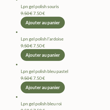
était :
est :
Lpn gel polish souris
9.50 €.
7.50 €.
Le
Le
9.50
€
7.50
€
prix
prix
Ajouter au panier
initial
actuel
était :
est :
Lpn gel polish l’ardoise
9.50 €.
7.50 €.
Le
Le
9.50
€
7.50
€
prix
prix
Ajouter au panier
initial
actuel
était :
est :
Lpn gel polish bleu pastel
9.50 €.
7.50 €.
Le
Le
9.50
€
7.50
€
prix
prix
Ajouter au panier
initial
actuel
était :
est :
Lpn gel polish bleu roi
9.50 €.
7.50 €.