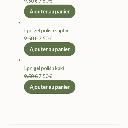
Le
Le
9.50
€
7.50
€
prix
prix
Ajouter au panier
initial
actuel
était :
est :
Lpn gel polish saphir
9.50 €.
7.50 €.
Le
Le
9.50
€
7.50
€
prix
prix
Ajouter au panier
initial
actuel
était :
est :
Lpn gel polish kaki
9.50 €.
7.50 €.
Le
Le
9.50
€
7.50
€
prix
prix
Ajouter au panier
initial
actuel
était :
est :
9.50 €.
7.50 €.