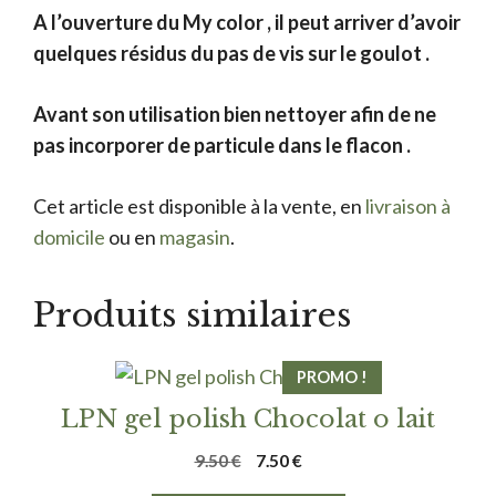
A l’ouverture du My color , il peut arriver d’avoir
quelques résidus du pas de vis sur le goulot .
Avant son utilisation bien nettoyer afin de ne
pas incorporer de particule dans le flacon .
Cet article est disponible à la vente, en
livraison à
domicile
ou en
magasin
.
Produits similaires
PROMO !
LPN gel polish Chocolat o lait
Le
Le
9.50
€
7.50
€
prix
prix