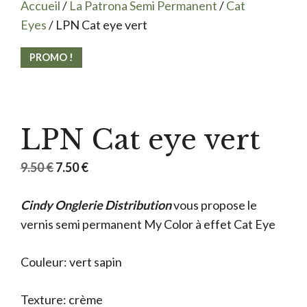
Accueil
/
La Patrona Semi Permanent
/
Cat
Eyes
/ LPN Cat eye vert
PROMO !
LPN Cat eye vert
Le
Le
9.50
€
7.50
€
prix
prix
Cindy Onglerie Distribution
initial
actuel
vous propose le
vernis semi permanent My Color à effet Cat Eye
était :
est :
9.50 €.
7.50 €.
Couleur: vert sapin
Texture: crème