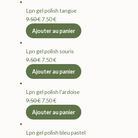
était :
est :
Lpn gel polish tangue
9.50 €.
7.50 €.
Le
Le
9.50
€
7.50
€
prix
prix
Ajouter au panier
initial
actuel
était :
est :
Lpn gel polish souris
9.50 €.
7.50 €.
Le
Le
9.50
€
7.50
€
prix
prix
Ajouter au panier
initial
actuel
était :
est :
Lpn gel polish l’ardoise
9.50 €.
7.50 €.
Le
Le
9.50
€
7.50
€
prix
prix
Ajouter au panier
initial
actuel
était :
est :
Lpn gel polish bleu pastel
9.50 €.
7.50 €.