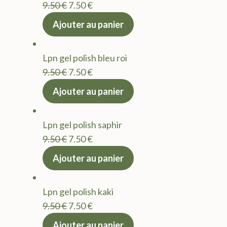
Le
Le
9.50
€
7.50
€
prix
prix
Ajouter au panier
initial
actuel
était :
est :
Lpn gel polish bleu roi
9.50 €.
7.50 €.
Le
Le
9.50
€
7.50
€
prix
prix
Ajouter au panier
initial
actuel
était :
est :
Lpn gel polish saphir
9.50 €.
7.50 €.
Le
Le
9.50
€
7.50
€
prix
prix
Ajouter au panier
initial
actuel
était :
est :
Lpn gel polish kaki
9.50 €.
7.50 €.
Le
Le
9.50
€
7.50
€
prix
prix
Ajouter au panier