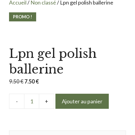
Accueil
/
Non classé
/ Lpn gel polish ballerine
PROMO !
Lpn gel polish
ballerine
Le
Le
9.50
€
7.50
€
prix
prix
initial
actuel
Ajouter au panier
quantité
était :
est :
de
9.50 €.
7.50 €.
Lpn
gel