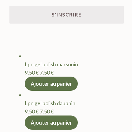
Lpn gel polish marsouin
Le
Le
9.50
€
7.50
€
prix
prix
Ajouter au panier
initial
actuel
était :
est :
Lpn gel polish dauphin
9.50 €.
7.50 €.
Le
Le
9.50
€
7.50
€
prix
prix
Ajouter au panier
initial
actuel