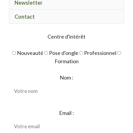
Newsletter
polish
ballerine
Contact
Centre d'intérêt
Nouveauté
Pose d'ongle
Professionnel
Formation
Nom :
Email :