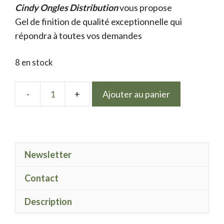
Cindy Ongles Distribution
initial
actuel
vous propose
Gel de finition de qualité exceptionnelle qui
était :
est :
répondra à toutes vos demandes
9.50 €.
7.50 €.
8 en stock
Ajouter au panier
quantité
de
LPN
gel
Newsletter
Polish
Bec
Contact
rose
Description