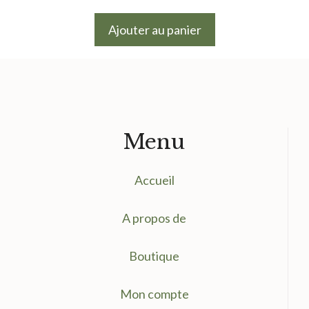
prix
prix
initial
actuel
Ajouter au panier
était :
est :
9.50 €.
7.50 €.
Menu
Accueil
A propos de
Boutique
Mon compte