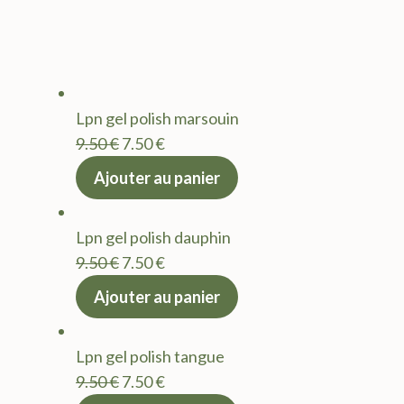
Lpn gel polish marsouin
Le
Le
9.50
€
7.50
€
prix
prix
Ajouter au panier
initial
actuel
était :
est :
Lpn gel polish dauphin
9.50 €.
7.50 €.
Le
Le
9.50
€
7.50
€
prix
prix
Ajouter au panier
initial
actuel
était :
est :
Lpn gel polish tangue
9.50 €.
7.50 €.
Le
Le
9.50
€
7.50
€