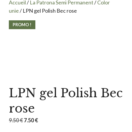
Accueil
/
La Patrona Semi Permanent
/
Color
unie
/ LPN gel Polish Bec rose
PROMO !
LPN gel Polish Bec
rose
Le
Le
9.50
€
7.50
€
prix
prix