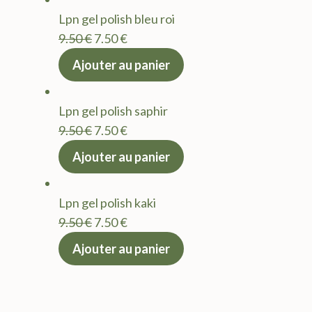
était :
est :
Lpn gel polish bleu roi
9.50 €.
7.50 €.
Le
Le
9.50
€
7.50
€
prix
prix
Ajouter au panier
initial
actuel
était :
est :
Lpn gel polish saphir
9.50 €.
7.50 €.
Le
Le
9.50
€
7.50
€
prix
prix
Ajouter au panier
initial
actuel
était :
est :
Lpn gel polish kaki
9.50 €.
7.50 €.
Le
Le
9.50
€
7.50
€
prix
prix
Ajouter au panier
initial
actuel
était :
est :
9.50 €.
7.50 €.