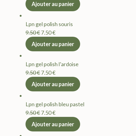
prix
prix
Ajouter au panier
initial
actuel
était :
est :
Lpn gel polish souris
9.50 €.
7.50 €.
Le
Le
9.50
€
7.50
€
prix
prix
Ajouter au panier
initial
actuel
était :
est :
Lpn gel polish l’ardoise
9.50 €.
7.50 €.
Le
Le
9.50
€
7.50
€
prix
prix
Ajouter au panier
initial
actuel
était :
est :
Lpn gel polish bleu pastel
9.50 €.
7.50 €.
Le
Le
9.50
€
7.50
€
prix
prix
Ajouter au panier
initial
actuel