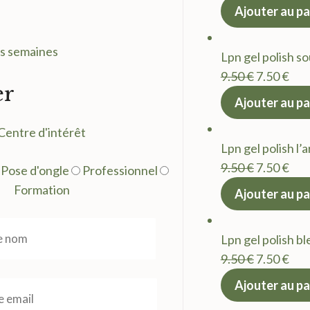
prix
prix
Ajouter au pa
initial
act
était :
est 
es semaines
Lpn gel polish so
9.50 €.
7.50
Le
Le
9.50
€
7.50
€
er
prix
prix
Ajouter au pa
initial
act
Centre d'intérêt
était :
est 
Lpn gel polish l’
9.50 €.
7.50
Le
Le
9.50
€
7.50
€
Pose d'ongle
Professionnel
prix
prix
Formation
Ajouter au pa
initial
act
était :
est 
Lpn gel polish bl
9.50 €.
7.50
Le
Le
9.50
€
7.50
€
prix
prix
Ajouter au pa
initial
act