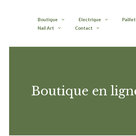
Aller
Boutique
Electrique
Paille
au
Nail Art
Contact
contenu
Boutique en lign