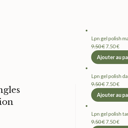
Lpn gel polish m
Le
Le
9.50
€
7.50
€
prix
prix
Ajouter au pa
initial
act
était :
est 
Lpn gel polish d
9.50 €.
7.50
Le
Le
9.50
€
7.50
€
gles
prix
prix
Ajouter au pa
ion
initial
act
était :
est 
Lpn gel polish t
9.50 €.
7.50
Le
Le
9.50
€
7.50
€