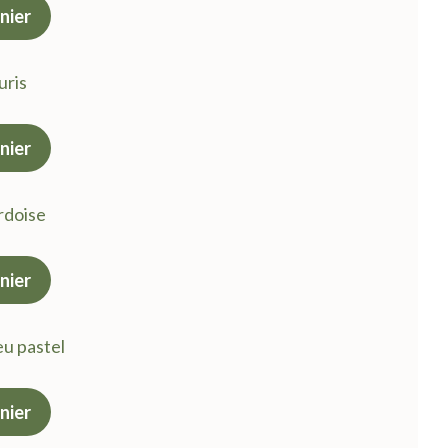
nier
uel
:
uris
 €.
nier
uel
:
ardoise
 €.
nier
uel
:
eu pastel
 €.
nier
uel