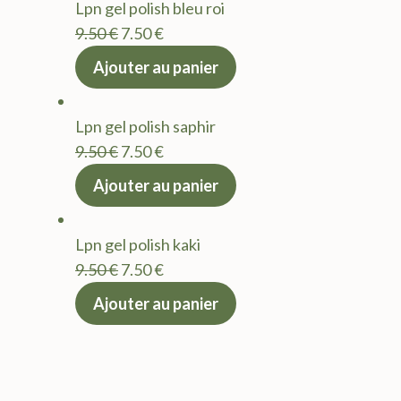
Lpn gel polish bleu roi
9.50 €.
7.50 €.
Le
Le
9.50
€
7.50
€
prix
prix
Ajouter au panier
initial
actuel
était :
est :
Lpn gel polish saphir
9.50 €.
7.50 €.
Le
Le
9.50
€
7.50
€
prix
prix
Ajouter au panier
initial
actuel
était :
est :
Lpn gel polish kaki
9.50 €.
7.50 €.
Le
Le
9.50
€
7.50
€
prix
prix
Ajouter au panier
initial
actuel
était :
est :
9.50 €.
7.50 €.