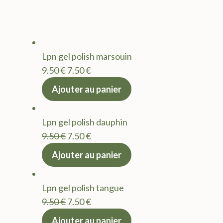
Lpn gel polish marsouin
Le
Le
9.50
€
7.50
€
prix
prix
Ajouter au panier
initial
actuel
était :
est :
Lpn gel polish dauphin
9.50 €.
7.50 €.
Le
Le
9.50
€
7.50
€
prix
prix
Ajouter au panier
initial
actuel
était :
est :
Lpn gel polish tangue
9.50 €.
7.50 €.
Le
Le
9.50
€
7.50
€
prix
prix
Ajouter au panier