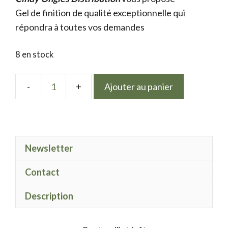
Gel de finition de qualité exceptionnelle qui
répondra à toutes vos demandes
8 en stock
Ajouter au panier
quantité
de
LPN
Platinum
Newsletter
marron
chocolat
Contact
Description