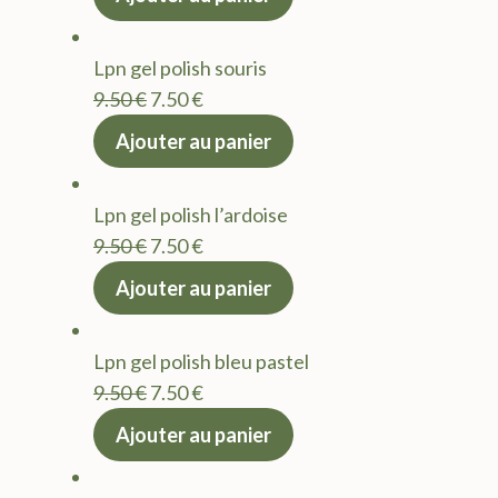
initial
actuel
était :
est :
Lpn gel polish souris
9.50 €.
7.50 €.
Le
Le
9.50
€
7.50
€
prix
prix
Ajouter au panier
initial
actuel
était :
est :
Lpn gel polish l’ardoise
9.50 €.
7.50 €.
Le
Le
9.50
€
7.50
€
prix
prix
Ajouter au panier
initial
actuel
était :
est :
Lpn gel polish bleu pastel
9.50 €.
7.50 €.
Le
Le
9.50
€
7.50
€
prix
prix
Ajouter au panier
initial
actuel
était :
est :