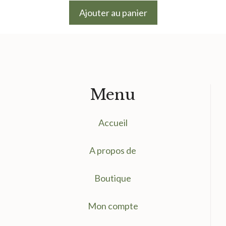
initial
actuel
Ajouter au panier
était :
est :
9.50 €.
7.50 €.
Menu
Accueil
A propos de
Boutique
Mon compte