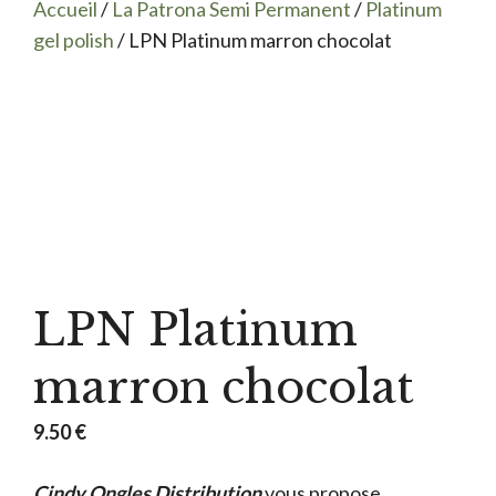
Accueil
/
La Patrona Semi Permanent
/
Platinum
gel polish
/ LPN Platinum marron chocolat
LPN Platinum
marron chocolat
9.50
€
Cindy Ongles Distribution
vous propose