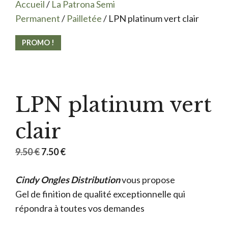
Accueil
/
La Patrona Semi
Permanent
/
Pailletée
/ LPN platinum vert clair
PROMO !
LPN platinum vert
clair
Le
Le
9.50
€
7.50
€
prix
prix
Cindy Ongles Distribution
initial
actuel
vous propose
Gel de finition de qualité exceptionnelle qui
était :
est :
répondra à toutes vos demandes
9.50 €.
7.50 €.