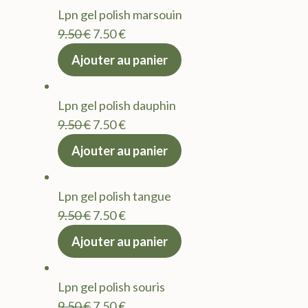
Lpn gel polish marsouin
Le
Le
9.50
€
7.50
€
prix
prix
Ajouter au panier
initial
actuel
était :
est :
Lpn gel polish dauphin
9.50 €.
7.50 €.
Le
Le
9.50
€
7.50
€
prix
prix
Ajouter au panier
initial
actuel
était :
est :
Lpn gel polish tangue
9.50 €.
7.50 €.
Le
Le
9.50
€
7.50
€
prix
prix
Ajouter au panier
initial
actuel
était :
est :
Lpn gel polish souris
9.50 €.
7.50 €.
Le
Le
9.50
€
7.50
€