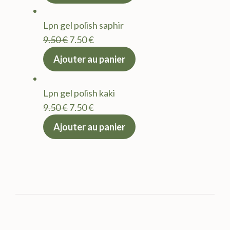
initial
actuel
était :
est :
Lpn gel polish saphir
9.50 €.
7.50 €.
Le
Le
9.50
€
7.50
€
prix
prix
Ajouter au panier
initial
actuel
était :
est :
Lpn gel polish kaki
9.50 €.
7.50 €.
Le
Le
9.50
€
7.50
€
prix
prix
Ajouter au panier
initial
actuel
était :
est :
9.50 €.
7.50 €.