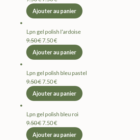
prix
prix
Ajouter au panier
initial
actuel
était :
est :
Lpn gel polish l’ardoise
9.50 €.
7.50 €.
Le
Le
9.50
€
7.50
€
prix
prix
Ajouter au panier
initial
actuel
était :
est :
Lpn gel polish bleu pastel
9.50 €.
7.50 €.
Le
Le
9.50
€
7.50
€
prix
prix
Ajouter au panier
initial
actuel
était :
est :
Lpn gel polish bleu roi
9.50 €.
7.50 €.
Le
Le
9.50
€
7.50
€
prix
prix
Ajouter au panier