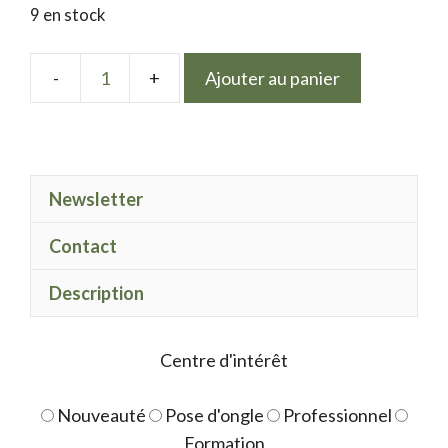
9 en stock
Ajouter au panier
quantité
de
LPN
platinum
Newsletter
vert
clair
Contact
Description
Centre d'intérêt
Nouveauté
Pose d'ongle
Professionnel
Formation