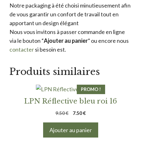
Notre packaging à été choisi minutieusement afin
de vous garantir un confort de travail tout en
apportant un design élégant
Nous vous invitons à passer commande en ligne
via le bouton “
Ajouter au panier
” ou encore nous
contacter
si besoin est.
Produits similaires
PROMO !
LPN Réflective bleu roi 16
Le
Le
9.50
€
7.50
€
prix
prix
initial
actuel
Ajouter au panier
était :
est :