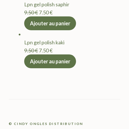
Lpn gel polish saphir
9.50 €.
7.50 €.
Le
Le
9.50
€
7.50
€
prix
prix
Ajouter au panier
initial
actuel
était :
est :
Lpn gel polish kaki
9.50 €.
7.50 €.
Le
Le
9.50
€
7.50
€
prix
prix
Ajouter au panier
initial
actuel
était :
est :
9.50 €.
7.50 €.
© CINDY ONGLES DISTRIBUTION