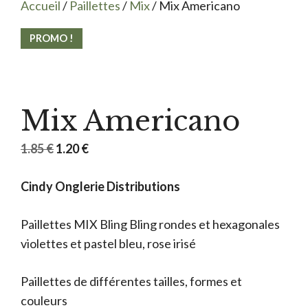
Accueil
/
Paillettes
/
Mix
/ Mix Americano
PROMO !
Mix Americano
Le
Le
1.85
€
1.20
€
prix
prix
Cindy Onglerie Distributions
initial
actuel
était :
est :
Paillettes MIX Bling Bling rondes et hexagonales
1.85 €.
1.20 €.
violettes et pastel bleu, rose irisé
Paillettes de différentes tailles, formes et
couleurs