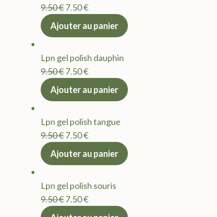
Le
Le
9.50
€
7.50
€
prix
prix
Ajouter au panier
initial
actuel
était :
est :
Lpn gel polish dauphin
9.50 €.
7.50 €.
Le
Le
9.50
€
7.50
€
prix
prix
Ajouter au panier
initial
actuel
était :
est :
Lpn gel polish tangue
9.50 €.
7.50 €.
Le
Le
9.50
€
7.50
€
prix
prix
Ajouter au panier
initial
actuel
était :
est :
Lpn gel polish souris
9.50 €.
7.50 €.
Le
Le
9.50
€
7.50
€
prix
prix