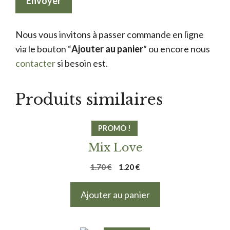
Nous vous invitons à passer commande en ligne
via le bouton “
Ajouter au panier
” ou encore nous
contacter
si besoin est.
Produits similaires
PROMO !
Mix Love
Le
Le
1.70
€
1.20
€
prix
prix
initial
actuel
Ajouter au panier
était :
est :
1.70 €.
1.20 €.