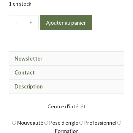
1 en stock
Ajouter au panier
quantité
de
Mix
Black
Newsletter
and
Color
Contact
10
Description
Centre d'intérêt
Nouveauté
Pose d'ongle
Professionnel
Formation