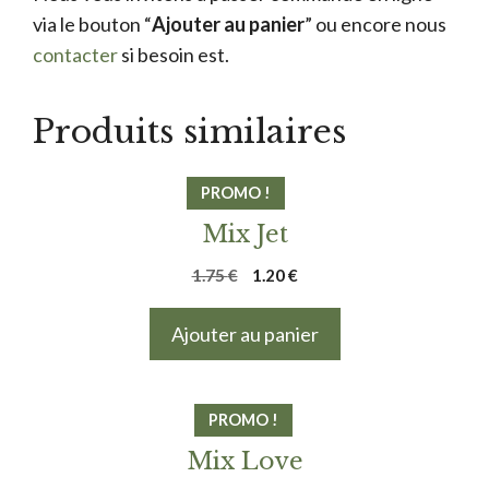
via le bouton “
Ajouter au panier
” ou encore nous
contacter
si besoin est.
Produits similaires
PROMO !
Mix Jet
Le
Le
1.75
€
1.20
€
prix
prix
initial
actuel
Ajouter au panier
était :
est :
1.75 €.
1.20 €.
PROMO !
Mix Love