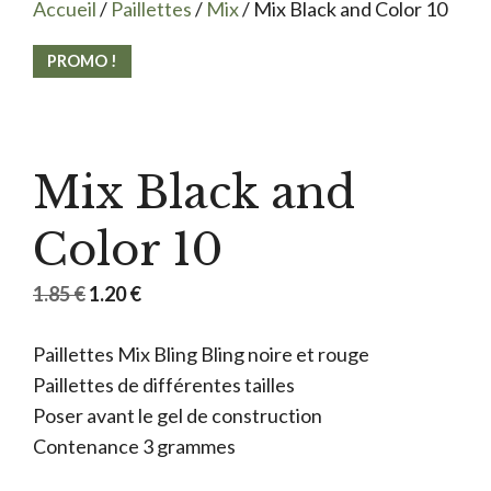
Accueil
/
Paillettes
/
Mix
/ Mix Black and Color 10
PROMO !
Mix Black and
Color 10
Le
Le
1.85
€
1.20
€
prix
prix
Paillettes Mix Bling Bling noire et rouge
initial
actuel
Paillettes de différentes tailles
était :
est :
Poser avant le gel de construction
1.85 €.
1.20 €.
Contenance 3 grammes