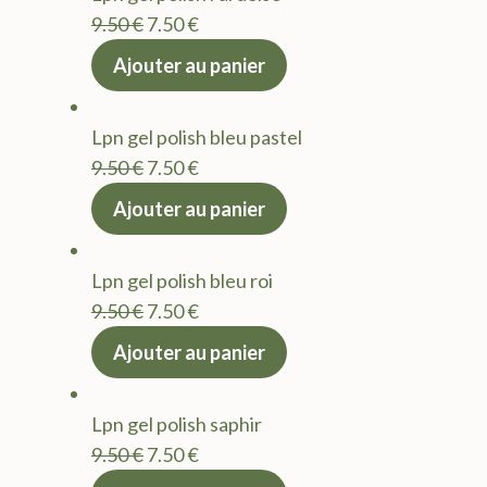
9.50 €.
7.50 €.
Le
Le
9.50
€
7.50
€
prix
prix
Ajouter au panier
initial
actuel
était :
est :
Lpn gel polish bleu pastel
9.50 €.
7.50 €.
Le
Le
9.50
€
7.50
€
prix
prix
Ajouter au panier
initial
actuel
était :
est :
Lpn gel polish bleu roi
9.50 €.
7.50 €.
Le
Le
9.50
€
7.50
€
prix
prix
Ajouter au panier
initial
actuel
était :
est :
Lpn gel polish saphir
9.50 €.
7.50 €.
Le
Le
9.50
€
7.50
€
prix
prix