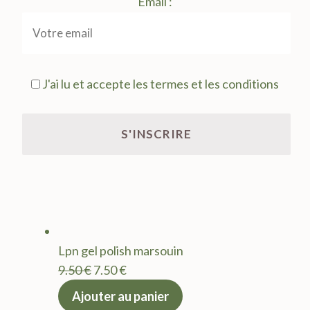
Email :
J'ai lu et accepte les termes et les conditions
Lpn gel polish marsouin
Le
Le
9.50
€
7.50
€
prix
prix
Ajouter au panier
initial
actuel