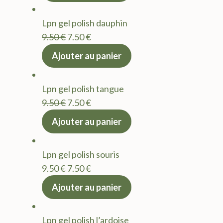
était :
est :
Lpn gel polish dauphin
9.50 €.
7.50 €.
Le
Le
9.50
€
7.50
€
prix
prix
Ajouter au panier
initial
actuel
était :
est :
Lpn gel polish tangue
9.50 €.
7.50 €.
Le
Le
9.50
€
7.50
€
prix
prix
Ajouter au panier
initial
actuel
était :
est :
Lpn gel polish souris
9.50 €.
7.50 €.
Le
Le
9.50
€
7.50
€
prix
prix
Ajouter au panier
initial
actuel
était :
est :
Lpn gel polish l’ardoise