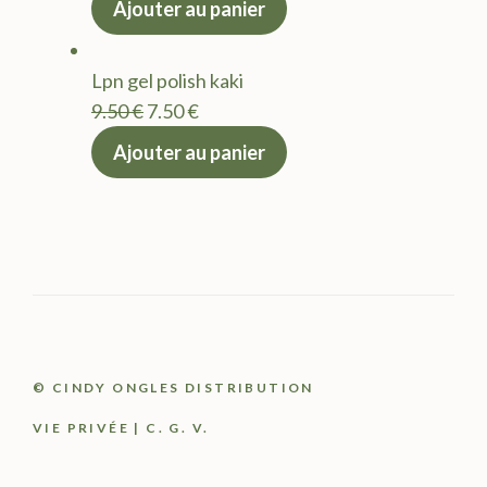
Ajouter au panier
initial
actuel
était :
est :
Lpn gel polish kaki
9.50 €.
7.50 €.
Le
Le
9.50
€
7.50
€
prix
prix
Ajouter au panier
initial
actuel
était :
est :
9.50 €.
7.50 €.
© CINDY ONGLES DISTRIBUTION
VIE PRIVÉE
|
C. G. V.